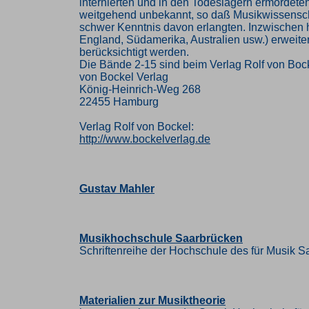
internierten und in den Todeslagern ermordet
weitgehend unbekannt, so daß Musikwissenschaft
schwer Kenntnis davon erlangten. Inzwischen h
England, Südamerika, Australien usw.) erweiter
berücksichtigt werden.
Die Bände 2-15 sind beim Verlag Rolf von Boc
von Bockel Verlag
König-Heinrich-Weg 268
22455 Hamburg
Verlag Rolf von Bockel:
http://www.bockelverlag.de
Gustav Mahler
Musikhochschule Saarbrücken
Schriftenreihe der Hochschule des für Musik S
Materialien zur Musiktheorie