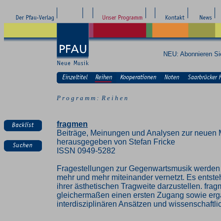
NEU: Abonnieren S
P r o g r a m m : R e i h e n
fragmen
Beiträge, Meinungen und Analysen zur neuen 
herausgegeben von Stefan Fricke
ISSN 0949-5282
Fragestellungen zur Gegenwartsmusik werden z
mehr und mehr miteinander vernetzt. Es entste
ihrer ästhetischen Tragweite darzustellen. fra
gleichermaßen einen ersten Zugang sowie erg
interdisziplinären Ansätzen und wissenschaft