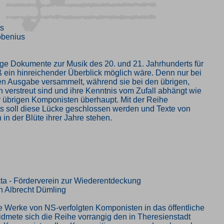
ts
obenius
enige Dokumente zur Musik des 20. und 21. Jahrhunderts für
ß ein hinreichender Überblick möglich wäre. Denn nur bei
len Ausgabe versammelt, während sie bei den übrigen,
verstreut sind und ihre Kenntnis vom Zufall abhängt wie
r übrigen Komponisten überhaupt. Mit der Reihe
ts soll diese Lücke geschlossen werden und Texte von
n der Blüte ihrer Jahre stehen.
ta - Förderverein zur Wiederentdeckung
n Albrecht Dümling
e Werke von NS-verfolgten Komponisten in das öffentliche
idmete sich die Reihe vorrangig den in Theresienstadt