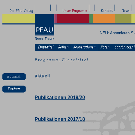
NEU: Abonnieren S
P r o g r a m m : E i n z e l t i t e l
aktuell
Publikationen 2019/20
Publikationen 2017/18