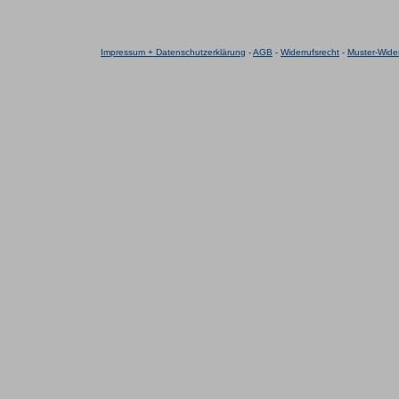
Impressum + Datenschutzerklärung
-
AGB
-
Widerrufsrecht
-
Muster-Wider