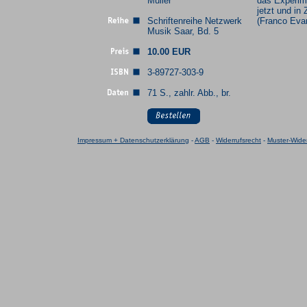
Müller
das Experim
jetzt und in 
Schriftenreihe Netzwerk
(Franco Evan
Musik Saar, Bd. 5
10.00 EUR
3-89727-303-9
71 S., zahlr. Abb., br.
Impressum + Datenschutzerklärung
-
AGB
-
Widerrufsrecht
-
Muster-Wider