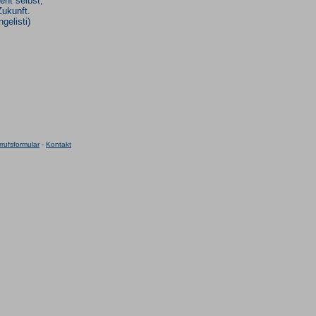
ent selbst,
Zukunft.
gelisti)
rufsformular
-
Kontakt