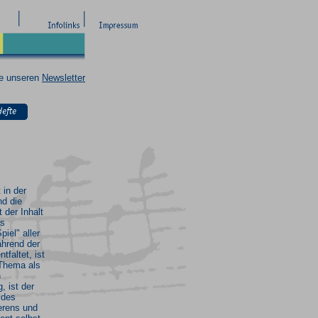
ie unseren
Newsletter
t in der
nd die
 der Inhalt
as
iel" aller
hrend der
tfaltet, ist
Thema als
n
, ist der
 des
erens und