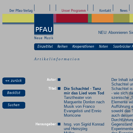
NEU: Abonnieren S
A r t i k e l i n f o r m a t i o n
Der Inhalt is
Schachtel u
Die Schachtel · Tanz
Schachtel ist
mir das Lied vom Tod
- wie sich d
Tanztheater von
szenische „Sp
Marguerite Donlon nach
Elemente wä
Musik von Franco
Aufführung en
Evangelisti und Ennio
sowohl das 
Morricone
auch desse
Durchführung
hrsg. von Sigrid Konrad
Gegenstand
und Heinzjörg
Experimenti