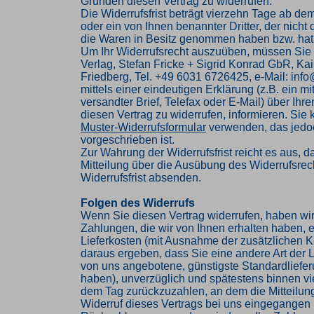
Gründen diesen Vertrag zu widerrufen.
Die Widerrufsfrist beträgt vierzehn Tage ab de
oder ein von Ihnen benannter Dritter, der nicht d
die Waren in Besitz genommen haben bzw. hat
Um Ihr Widerrufsrecht auszuüben, müssen Sie
Verlag, Stefan Fricke + Sigrid Konrad GbR, Kai
Friedberg, Tel. +49 6031 6726425, e-Mail: inf
mittels einer eindeutigen Erklärung (z.B. ein mi
versandter Brief, Telefax oder E-Mail) über Ihr
diesen Vertrag zu widerrufen, informieren. Sie
Muster-Widerrufsformular
verwenden, das jedoc
vorgeschrieben ist.
Zur Wahrung der Widerrufsfrist reicht es aus, d
Mitteilung über die Ausübung des Widerrufsrech
Widerrufsfrist absenden.
Folgen des Widerrufs
Wenn Sie diesen Vertrag widerrufen, haben wir
Zahlungen, die wir von Ihnen erhalten haben, e
Lieferkosten (mit Ausnahme der zusätzlichen Ko
daraus ergeben, dass Sie eine andere Art der L
von uns angebotene, günstigste Standardliefe
haben), unverzüglich und spätestens binnen v
dem Tag zurückzuzahlen, an dem die Mitteilung
Widerruf dieses Vertrags bei uns eingegangen i