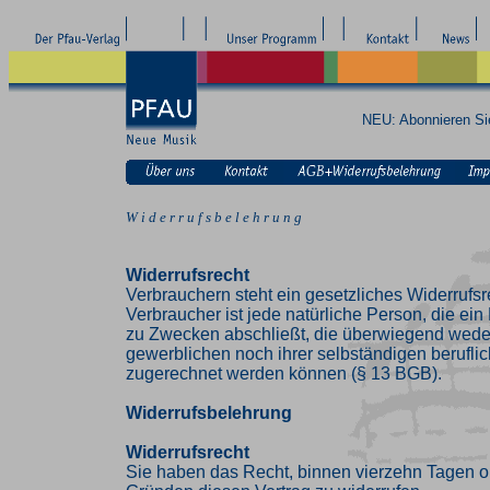
NEU: Abonnieren S
W i d e r r u f s b e l e h r u n g
Widerrufsrecht
Verbrauchern steht ein gesetzliches Widerrufsr
Verbraucher ist jede natürliche Person, die ei
zu Zwecken abschließt, die überwiegend weder
gewerblichen noch ihrer selbständigen beruflic
zugerechnet werden können (§ 13 BGB).
Widerrufsbelehrung
Widerrufsrecht
Sie haben das Recht, binnen vierzehn Tagen 