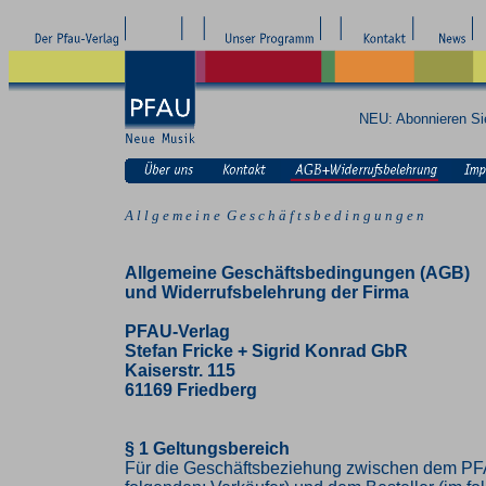
NEU: Abonnieren S
A l l g e m e i n e G e s c h ä f t s b e d i n g u n g e n
Allgemeine Geschäftsbedingungen (AGB)
und Widerrufsbelehrung der Firma
PFAU-Verlag
Stefan Fricke + Sigrid Konrad GbR
Kaiserstr. 115
61169 Friedberg
§ 1 Geltungsbereich
Für die Geschäftsbeziehung zwischen dem PF