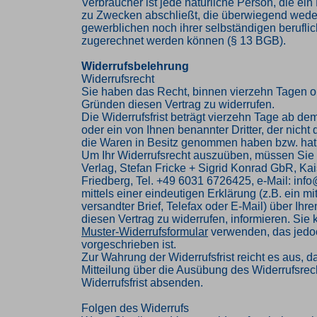
Verbraucher ist jede natürliche Person, die ei
zu Zwecken abschließt, die überwiegend weder
gewerblichen noch ihrer selbständigen beruflic
zugerechnet werden können (§ 13 BGB).
Widerrufsbelehrung
Widerrufsrecht
Sie haben das Recht, binnen vierzehn Tagen 
Gründen diesen Vertrag zu widerrufen.
Die Widerrufsfrist beträgt vierzehn Tage ab de
oder ein von Ihnen benannter Dritter, der nicht d
die Waren in Besitz genommen haben bzw. hat
Um Ihr Widerrufsrecht auszuüben, müssen Sie
Verlag, Stefan Fricke + Sigrid Konrad GbR, Kai
Friedberg, Tel. +49 6031 6726425, e-Mail: inf
mittels einer eindeutigen Erklärung (z.B. ein mi
versandter Brief, Telefax oder E-Mail) über Ihr
diesen Vertrag zu widerrufen, informieren. Sie
Muster-Widerrufsformular
verwenden, das jedoc
vorgeschrieben ist.
Zur Wahrung der Widerrufsfrist reicht es aus, d
Mitteilung über die Ausübung des Widerrufsrech
Widerrufsfrist absenden.
Folgen des Widerrufs