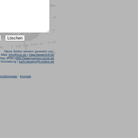
Diese Seiten werden gewartet von:
E-Mail:
info@ock.de
|
http://www.ock.de
Ing. (FH) |
http://www.juergen-ernst.de
r Gestaltung |
behr-design@t-online.de
rufsformular
-
Kontakt