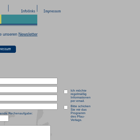
ie unseren
Newsletter
Ich möchte
regelmäßig
Informationen
per email.
Bitte schicken
Sie mir das
Programm
olgende Rechenaufgabe:
des Pfau-
Verlags.