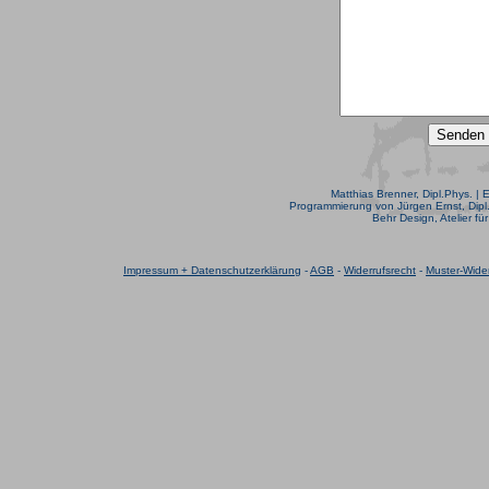
Matthias Brenner, Dipl.Phys. | 
Programmierung von Jürgen Ernst, Dipl.
Behr Design, Atelier fü
Impressum + Datenschutzerklärung
-
AGB
-
Widerrufsrecht
-
Muster-Wider