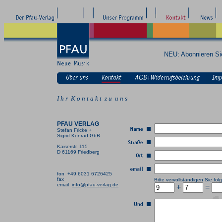
NEU: Abonnieren S
I h r K o n t a k t z u u n s
PFAU VERLAG
Stefan Fricke +
Sigrid Konrad GbR
Kaiserstr. 115
D 61169 Friedberg
fon +49 6031 6726425
fax
Bitte vervollständigen Sie f
email
info@pfau-verlag.de
+
=