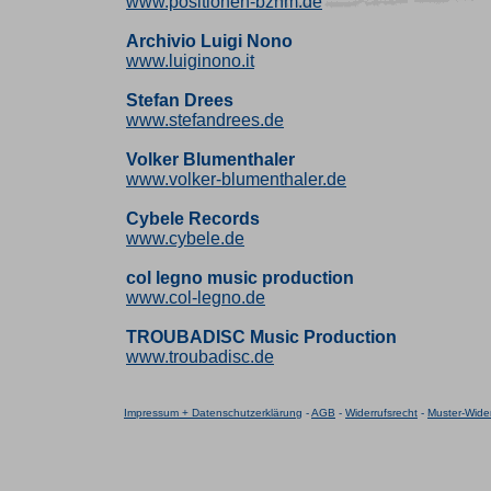
www.positionen-bznm.de
Archivio Luigi Nono
www.luiginono.it
Stefan Drees
www.stefandrees.de
Volker Blumenthaler
www.volker-blumenthaler.de
Cybele Records
www.cybele.de
col legno music production
www.col-legno.de
TROUBADISC Music Production
www.troubadisc.de
Impressum + Datenschutzerklärung
-
AGB
-
Widerrufsrecht
-
Muster-Wider