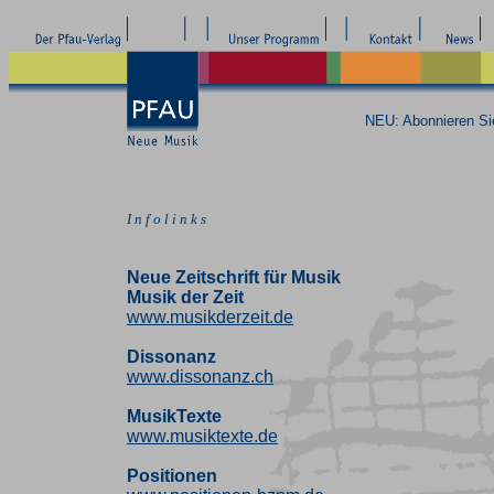
NEU: Abonnieren S
I n f o l i n k s
Neue Zeitschrift für Musik
Musik der Zeit
www.musikderzeit.de
Dissonanz
www.dissonanz.ch
MusikTexte
www.musiktexte.de
Positionen