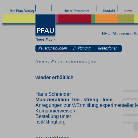
NEU: Abonnieren S
N e w s : N e u e r s c h e i n u n g e n
wieder erhältlich
Hans Schneider
Musizieraktion: frei - streng - lose
Anregungen zur V/Ermittlung experimenteller M
Komponierweisen
Bestellung unter
hs@klingt.org