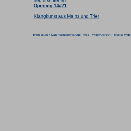
neu erschienen
Opening 14//21
Klangkunst aus Mainz und Trier
Impressum + Datenschutzerklärung
-
AGB
-
Widerrufsrecht
-
Muster-Wider