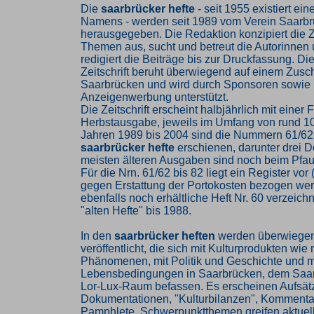
Die
saarbrücker hefte
- seit 1955 existiert ein
Namens - werden seit 1989 vom Verein Saarbrü
herausgegeben. Die Redaktion konzipiert die Ze
Themen aus, sucht und betreut die Autorinnen
redigiert die Beiträge bis zur Druckfassung. Di
Zeitschrift beruht überwiegend auf einem Zusc
Saarbrücken und wird durch Sponsoren sowie
Anzeigenwerbung unterstützt.
Die Zeitschrift erscheint halbjährlich mit einer 
Herbstausgabe, jeweils im Umfang von rund 10
Jahren 1989 bis 2004 sind die Nummern 61/62
saarbrücker hefte
erschienen, darunter drei D
meisten älteren Ausgaben sind noch beim Pfau-
Für die Nrn. 61/62 bis 82 liegt ein Register vor
gegen Erstattung der Portokosten bezogen we
ebenfalls noch erhältliche Heft Nr. 60 verzeichne
"alten Hefte" bis 1988.
In den
saarbrücker heften
werden überwiegend
veröffentlicht, die sich mit Kulturprodukten wie 
Phänomenen, mit Politik und Geschichte und m
Lebensbedingungen in Saarbrücken, dem Saa
Lor-Lux-Raum befassen. Es erscheinen Aufsät
Dokumentationen, "Kulturbilanzen", Kommentar
Pamphlete. Schwerpunktthemen greifen aktuel