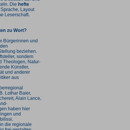
keln. Die
hefte
n Sprache, Layout
e Leserschaft.
ten zu Wort?
em Bürgerinnen und
 den
Stellung beziehen.
tsteller, sondern
 Theologen, Natur-
dende Künstler,
ät und anderer
tiker aus
berregional
B. Lothar Baier,
hereit, Alain Lance,
and-
gen haben hier
ringen und
ilissi.
in die regionale
ig frei gestalten