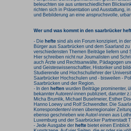
beleuchten sie aus unterschiedlichen Blickwin
richten sich in Präsentation und Ausstattung, i
und Bebilderung an eine anspruchsvolle, urban
Wer und was kommt in den saarbrücker hef
- Die
hefte
sind als ein Forum konzipiert, in d
Bürger aus Saarbrücken und dem Saarland zu
verschiedensten Themen Beiträge liefern und 
Hier schreiben nicht nur Journalisten und Schrif
auch Ärzte und Rechtsanwälte, Pädagogen und
und Geisteswissenschaftler, Historiker und bil
Studierende und Hochschullehrer der Universit
Saarbrücker Hochschulen und - bisweilen - Poli
Saarbrücken und der Region.
- In den
heften
wurden Beiträge prominenter, ü
bekannter Autoren/-innen publiziert, darunter z.
Micha Brumlik, Michael Buselmeier, Esther Disc
Hanno Loewy und Rolf Schwendter. Die Saarl
Korrespondenten/-innen überregionaler Zeitun
ebenso geschrieben wie Autor/-innen aus Loth
Luxemburg und der Saarbrücker Partnerstadt Tb
- Jede Ausgabe der
hefte
bietet einen Einblick 
Kunstszene. Auf vier Seiten, die er oder sie völl