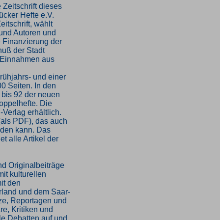
e Zeitschrift dieses
cker Hefte e.V.
itschrift, wählt
 und Autoren und
e Finanzierung der
huß der Stadt
 Einnahmen aus
Frühjahrs- und einer
0 Seiten. In den
 bis 92 der neuen
oppelhefte. Die
Verlag erhältlich.
 (als PDF), das auch
rden kann. Das
t alle Artikel der
 Originalbeiträge
mit kulturellen
it den
rland und dem Saar-
ze, Reportagen und
e, Kritiken und
le Debatten auf und