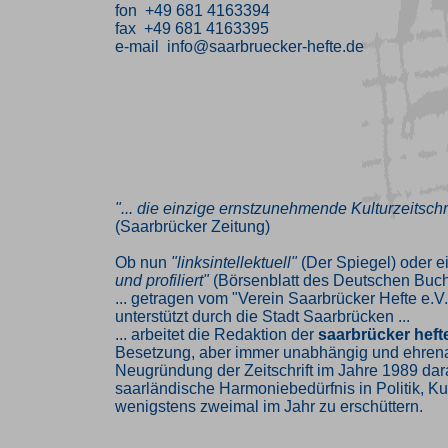
fon +49 681 4163394
fax +49 681 4163395
e-mail info@saarbruecker-hefte.de
"... die einzige ernstzunehmende Kulturzeitschr
(Saarbrücker Zeitung)
Ob nun
"linksintellektuell"
(Der Spiegel) oder e
und profiliert"
(Börsenblatt des Deutschen Buch
... getragen vom "Verein Saarbrücker Hefte e.V.
unterstützt durch die Stadt Saarbrücken ...
... arbeitet die Redaktion der
saarbrücker heft
Besetzung, aber immer unabhängig und ehrenam
Neugründung der Zeitschrift im Jahre 1989 dar
saarländische Harmoniebedürfnis in Politik, Kul
wenigstens zweimal im Jahr zu erschüttern.