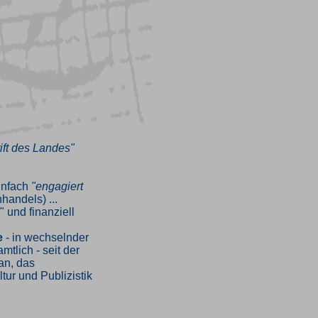
ift des Landes"
infach
"engagiert
handels) ...
" und finanziell
e
- in wechselnder
tlich - seit der
an, das
tur und Publizistik