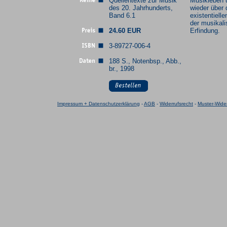
Quellentexte zur Musik
Musikleben 
des 20. Jahrhunderts,
wieder über 
Band 6.1
existentiell
der musikal
24.60 EUR
Erfindung.
3-89727-006-4
188 S., Notenbsp., Abb.,
br., 1998
Impressum + Datenschutzerklärung
-
AGB
-
Widerrufsrecht
-
Muster-Wider