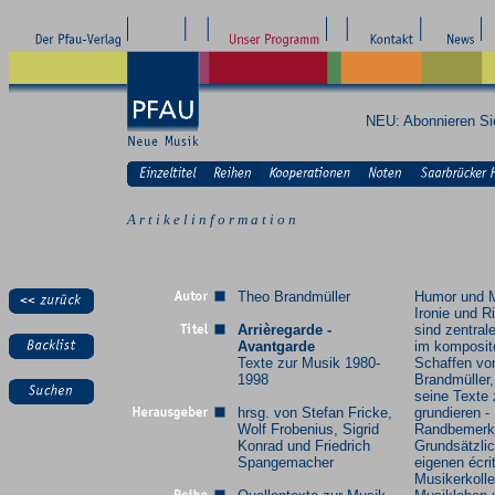
NEU: Abonnieren S
A r t i k e l i n f o r m a t i o n
Theo Brandmüller
Humor und 
Ironie und R
Arrièregarde -
sind zentral
Avantgarde
im komposit
Texte zur Musik 1980-
Schaffen vo
1998
Brandmüller,
seine Texte
hrsg. von Stefan Fricke,
grundieren -
Wolf Frobenius, Sigrid
Randbemerk
Konrad und Friedrich
Grundsätzli
Spangemacher
eigenen écri
Musikerkoll