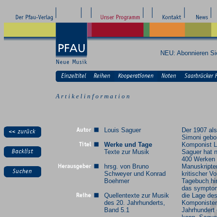
NEU: Abonnieren S
A r t i k e l i n f o r m a t i o n
Louis Saguer
Der 1907 als
Simoni gebo
Werke und Tage
Komponist L
Texte zur Musik
Saguer hat 
400 Werken 
hrsg. von Bruno
Manuskripten
Schweyer und Konrad
kritischer Vo
Boehmer
Tagebuch hi
das symptom
Quellentexte zur Musik
die Lage de
des 20. Jahrhunderts,
Komponisten
Band 5.1
Jahrhundert 