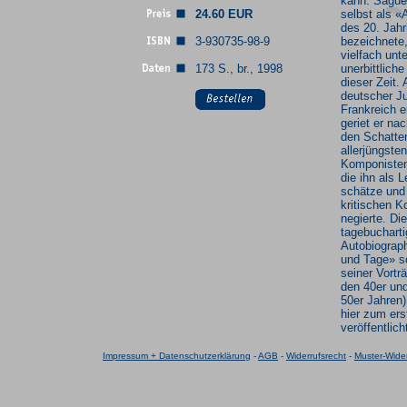
kann. Saguer
24.60 EUR
selbst als 
des 20. Jah
3-930735-98-9
bezeichnete
vielfach unt
173 S., br., 1998
unerbittlich
dieser Zeit. 
deutscher J
Frankreich e
geriet er na
den Schatte
allerjüngsten
Komponisten
die ihn als L
schätze und
kritischen K
negierte. Die
tagebucharti
Autobiograp
und Tage» s
seiner Vortr
den 40er un
50er Jahren
hier zum ers
veröffentlich
Impressum + Datenschutzerklärung
-
AGB
-
Widerrufsrecht
-
Muster-Wider