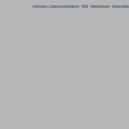
Impressum + Datenschutzerklärung
-
AGB
-
Widerrufsrecht
-
Muster-Wider