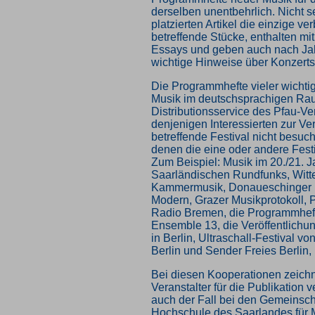
derselben unentbehrlich. Nicht sel
platzierten Artikel die einzige ve
betreffende Stücke, enthalten m
Essays und geben auch nach Ja
wichtige Hinweise über Konzerts
Die Programmhefte vieler wichtig
Musik im deutschsprachigen Ra
Distributionsservice des Pfau-Ve
denjenigen Interessierten zur Ve
betreffende Festival nicht besuc
denen die eine oder andere Festiv
Zum Beispiel: Musik im 20./21. 
Saarländischen Rundfunks, Witt
Kammermusik, Donaueschinger 
Modern, Grazer Musikprotokoll,
Radio Bremen, die Programmheft
Ensemble 13, die Veröffentlichu
in Berlin, Ultraschall-Festival 
Berlin und Sender Freies Berlin,
Bei diesen Kooperationen zeichne
Veranstalter für die Publikation ve
auch der Fall bei den Gemeinscha
Hochschule des Saarlandes für 