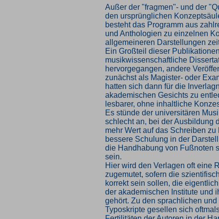
Außer der "fragmen"- und der "Q
den ursprünglichen Konzeptsäul
besteht das Programm aus zahlr
und Anthologien zu einzelnen K
allgemeineren Darstellungen zei
Ein Großteil dieser Publikationen
musikwissenschaftliche Disserta
hervorgegangen, andere Veröffe
zunächst als Magister- oder Exa
hatten sich dann für die Inverla
akademischen Gesichts zu entl
lesbarer, ohne inhaltliche Konz
Es stünde der universitären Musi
schlecht an, bei der Ausbildung 
mehr Wert auf das Schreiben zu 
bessere Schulung in der Darstel
die Handhabung von Fußnoten s
sein.
Hier wird den Verlagen oft eine 
zugemutet, sofern die szientifis
korrekt sein sollen, die eigentli
der akademischen Institute und 
gehört. Zu den sprachlichen und
Typoskripte gesellen sich oftmals
Fertilitäten der Autoren in der 