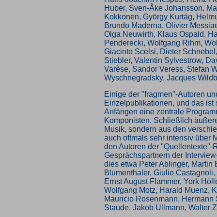
Huber, Sven-Åke Johansson, Mau
Kokkonen, György Kurtág, Helm
Brundo Maderna, Olivier Messia
Olga Neuwirth, Klaus Ospald, Ha
Penderecki, Wolfgang Rihm, Wol
Giacinto Scelsi, Dieter Schnebel
Stiebler, Valentin Sylvestrow, D
Varèse, Sandor Veress, Stefan W
Wyschnegradsky, Jacques Wildbe
Einige der "fragmen"-Autoren u
Einzelpublikationen, und das ist
Anfängen eine zentrale Programm
Komponisten. Schließlich äußeren
Musik, sondern aus den verschi
auch oftmals sehr intensiv über
den Autoren der "Quellentexte"-
Gesprächspartnern der Interview
dies etwa Peter Ablinger, Martin
Blumenthaler, Giulio Castagnoli,
Ernst August Flammer, York Hölle
Wolfgang Motz, Harald Muenz, K
Mauricio Rosenmann, Hermann S
Staude, Jakob Ullmann, Walter