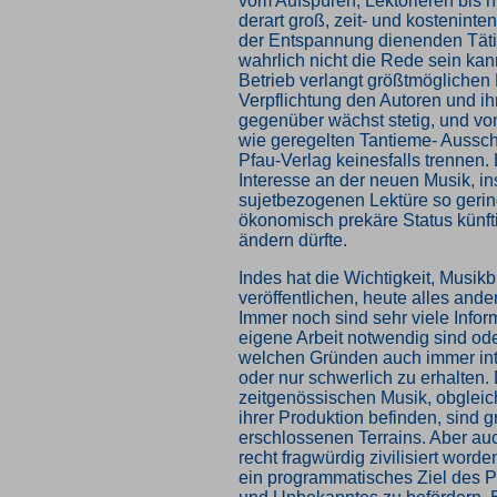
vom Aufspüren, Lektorieren bis hi
derart groß, zeit- und kosteninte
der Entspannung dienenden Täti
wahrlich nicht die Rede sein kan
Betrieb verlangt größtmöglichen 
Verpflichtung den Autoren und ih
gegenüber wächst stetig, und vo
wie geregelten Tantieme- Aussch
Pfau-Verlag keinesfalls trennen. 
Interesse an der neuen Musik, i
sujetbezogenen Lektüre so gerin
ökonomisch prekäre Status künft
ändern dürfte.
Indes hat die Wichtigkeit, Musik
veröffentlichen, heute alles and
Immer noch sind sehr viele Inform
eigene Arbeit notwendig sind ode
welchen Gründen auch immer inter
oder nur schwerlich zu erhalten. 
zeitgenössischen Musik, obgleich
ihrer Produktion befinden, sind g
erschlossenen Terrains. Aber auc
recht fragwürdig zivilisiert worde
ein programmatisches Ziel des 