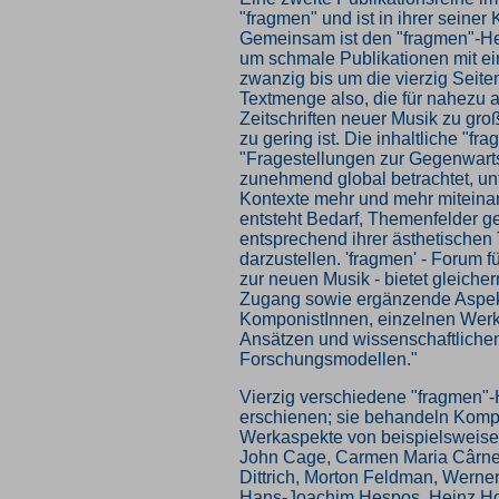
"fragmen" und ist in ihrer seiner
Gemeinsam ist den "fragmen"-Hef
um schmale Publikationen mit 
zwanzig bis um die vierzig Seite
Textmenge also, die für nahezu a
Zeitschriften neuer Musik zu gro
zu gering ist. Die inhaltliche "fr
"Fragestellungen zur Gegenwar
zunehmend global betrachtet, un
Kontexte mehr und mehr miteinan
entsteht Bedarf, Themenfelder ge
entsprechend ihrer ästhetischen
darzustellen. 'fragmen' - Forum 
zur neuen Musik - bietet gleich
Zugang sowie ergänzende Aspek
KomponistInnen, einzelnen Werke
Ansätzen und wissenschaftliche
Forschungsmodellen."
Vierzig verschiedene "fragmen"-H
erschienen; sie behandeln Komp
Werkaspekte von beispielsweise
John Cage, Carmen Maria Cârne
Dittrich, Morton Feldman, Werner
Hans-Joachim Hespos, Heinz Holl