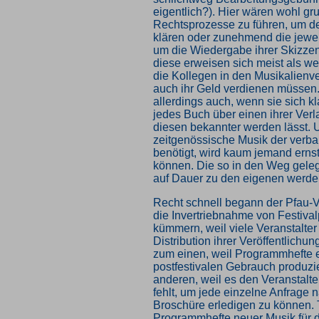
eigentlich?). Hier wären wohl gr
Rechtsprozesse zu führen, um de
klären oder zunehmend die jewe
um die Wiedergabe ihrer Skizzen
diese erweisen sich meist als we
die Kollegen in den Musikalienve
auch ihr Geld verdienen müssen.
allerdings auch, wenn sie sich k
jedes Buch über einen ihrer Ver
diesen bekannter werden lässt. 
zeitgenössische Musik der verba
benötigt, wird kaum jemand ernst
können. Die so in den Weg gele
auf Dauer zu den eigenen werde
Recht schnell begann der Pfau-V
die Invertriebnahme von Festiva
kümmern, weil viele Veranstalter
Distribution ihrer Veröffentlichun
zum einen, weil Programmhefte ei
postfestivalen Gebrauch produzi
anderen, weil es den Veranstalt
fehlt, um jede einzelne Anfrage 
Broschüre erledigen zu können. 
Programmhefte neuer Musik für di