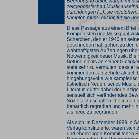
Begründung dafür, warum man si
zeitgenössischen Musik auseina
durchdringen (...), sie verstehen
kämpfen muss, mit ihr, für sie und
Diese Passage aus einem Brief d
Komponisten und Musikpublizis
Scherchen, den er 1940 an sein
geschrieben hat, gehört zu den 
wahrhaftigsten Äußerungen über 
Notwendigkeit neuer Musik. Bis 
Befund nichts an seiner Gültigke
steht sehr zu vermuten, dass er a
kommenden Jahrzehnte aktuell b
hingebungsvolle wie kämpferisc
ästhetisch Neuen, sei es Musik,
Literatur, dürfte dabei der einzig
sensuell sich veränderndes Bewu
Sozietät zu schaffen, die in den 
beharrlich regrediert und mehr I
als neue zu begründen.
Als sich im Dezember 1989 in S
Verlag konstituierte, waren sich d
und ehemaligen Kommilitonen R