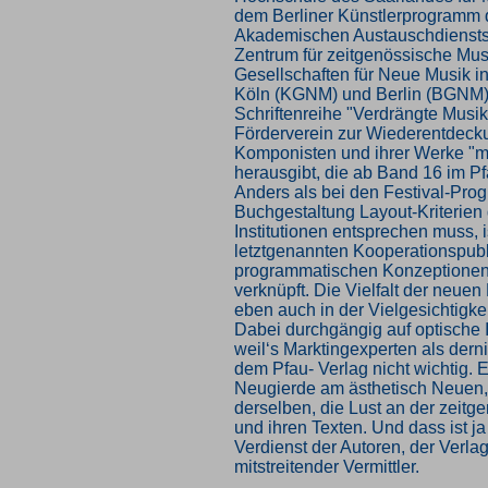
dem Berliner Künstlerprogramm
Akademischen Austauschdiensts
Zentrum für zeitgenössische Mus
Gesellschaften für Neue Musik 
Köln (KGNM) und Berlin (BGNM) 
Schriftenreihe "Verdrängte Musik"
Förderverein zur Wiederentdecku
Komponisten und ihrer Werke "m
herausgibt, die ab Band 16 im P
Anders als bei den Festival-Pro
Buchgestaltung Layout-Kriterien 
Institutionen entsprechen muss, i
letztgenannten Kooperationspubl
programmatischen Konzeptionen
verknüpft. Die Vielfalt der neuen
eben auch in der Vielgesichtigkei
Dabei durchgängig auf optische I
weil‘s Marktingexperten als dernie
dem Pfau- Verlag nicht wichtig. Es
Neugierde am ästhetisch Neuen,
derselben, die Lust an der zeit
und ihren Texten. Und dass ist ja
Verdienst der Autoren, der Verlag 
mitstreitender Vermittler.