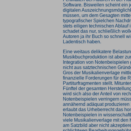
Software. Bisweilen scheint ein j
digitalen Auszeichnungsmöglichk
müssen, um dem Gesagten mittel
typografischer Spielchen Nachdr
stets eiligen technischen Ablauf 
schadet das nur, schließlich wol
Autoren ja ihr Buch so schnell w
Ladentisch haben.
Eine weitaus delikatere Belastun
Musikbuchproduktion ist aber z
Integration von Notenbeispielen
nicht aus satztechnischen Gründ
Gros der Musikalienverlage mittl
finanzielle Forderungen für die 
Partiturfragmenten stellt. Mitunt
Fünftel der gesamten Herstellun
wird sich also der Anteil von r
Notenbeispielen verringern müs
annähernd adäquat produzieren
erlaubt das Urheberrecht das hon
Notenbeispielen in wissenschaft
viele Musikalienverlage mit den
am Satzbild aber nicht akzeptier
schlichtweg Bearbeitungsgebühre