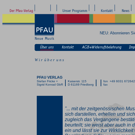
NEU: Abonnieren S
W i r ü b e r u n s
PFAU VERLAG
Stefan Fricke +
Kaiserstr. 115
fon +49 6031 67264
Sigrid Konrad GbR
D 61169 Friedberg
fax
"... mit der zeitgenössischen Mus
sich darstellen, erhellen und si
zugleich das Vergangene bestäti
beurteilt; sie weist aber auch in d
ein und lässt sie zur Wirklichkeit