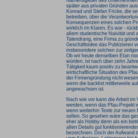
Namensgeber des Unternehmens
später aus privaten Gründen aus
Konrad und Stefan Fricke, die se
betreiben, über die Verantwortun
Konsequenzen eines solchen Pro
wirklich im Klaren. Es war - rück
allem studentische Naivität und 
Tatendrang, eine Firma zu gründ
Geschäftsidee das Publizieren 
insbesondere solchen zur zeitge
Ob wir heute denselben Elan no
würden, ist nach über zehn Jahre
Tätigkeit kaum positiv zu beantw
wirtschaftliche Situation des Pfau
der Firmengründung nicht wesent
wenn die backlist mittlerweile au
angewachsen ist.
Nach wie vor kann die Arbeit im V
werden, wenn das Pfau-Projekt wei
wenn weiterhin Texte zur neuen
sollen. So gesehen wäre das ge
eher als Hobby denn als ein betri
allen Details gut funktionierend
bezeichnen. Doch der Aufwand d