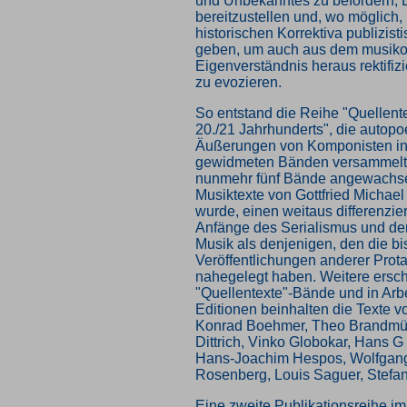
und Unbekanntes zu befördern, 
bereitzustellen und, wo möglich
historischen Korrektiva publizis
geben, um auch aus dem musiko
Eigenverständnis heraus rektifi
zu evozieren.
So entstand die Reihe "Quellent
20./21 Jahrhunderts", die autopo
Äußerungen von Komponisten in 
gewidmeten Bänden versammelt u
nunmehr fünf Bände angewachse
Musiktexte von Gottfried Michael
wurde, einen weitaus differenzier
Anfänge des Serialismus und de
Musik als denjenigen, den die bi
Veröffentlichungen anderer Prot
nahegelegt haben. Weitere ersc
"Quellentexte"-Bände und in Arbe
Editionen beinhalten die Texte v
Konrad Boehmer, Theo Brandmül
Dittrich, Vinko Globokar, Hans 
Hans-Joachim Hespos, Wolfgang
Rosenberg, Louis Saguer, Stefa
Eine zweite Publikationsreihe im