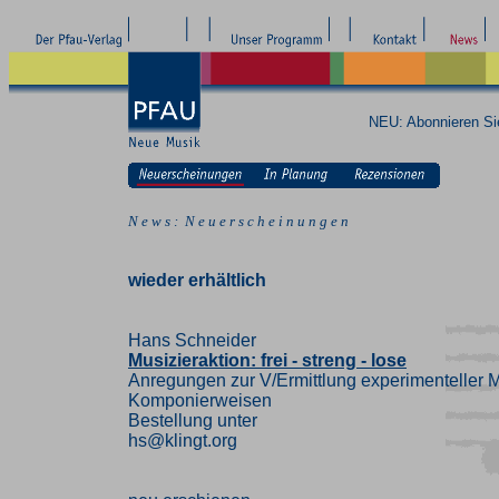
NEU: Abonnieren S
N e w s : N e u e r s c h e i n u n g e n
wieder erhältlich
Hans Schneider
Musizieraktion: frei - streng - lose
Anregungen zur V/Ermittlung experimenteller M
Komponierweisen
Bestellung unter
hs@klingt.org