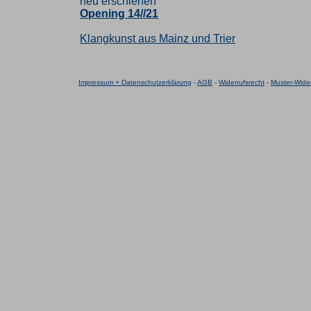
neu erschienen
Opening 14//21
Klangkunst aus Mainz und Trier
Impressum + Datenschutzerklärung
-
AGB
-
Widerrufsrecht
-
Muster-Wider