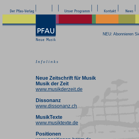
NEU: Abonnieren S
I n f o l i n k s
Neue Zeitschrift für Musik
Musik der Zeit
www.musikderzeit.de
Dissonanz
www.dissonanz.ch
MusikTexte
www.musiktexte.de
Positionen