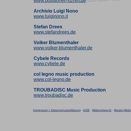
www.positionen-bznm.de
Archivio Luigi Nono
www.luiginono.it
Stefan Drees
www.stefandrees.de
Volker Blumenthaler
www.volker-blumenthaler.de
Cybele Records
www.cybele.de
col legno music production
www.col-legno.de
TROUBADISC Music Production
www.troubadisc.de
Impressum + Datenschutzerklärung
-
AGB
-
Widerrufsrecht
-
Muster-Wider