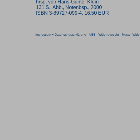
hrsg. von Hans-Günter Klein
131 S., Abb., Notenbsp., 2000
ISBN 3-89727-099-4, 16.50 EUR
Impressum + Datenschutzerklärung
-
AGB
-
Widerrufsrecht
-
Muster-Wider