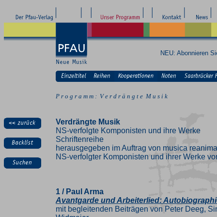
NEU: Abonnieren S
P r o g r a m m : V e r d r ä n g t e M u s i k
Verdrängte Musik
NS-verfolgte Komponisten und ihre Werke
Schriftenreihe
herausgegeben im Auftrag von musica reanima
NS-verfolgter Komponisten und ihrer Werke vo
1 / Paul Arma
Avantgarde und Arbeiterlied: Autobiograph
mit begleitenden Beiträgen von Peter Deeg, S