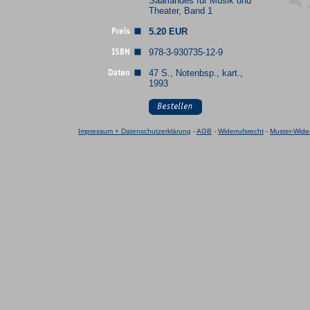
Saarlandes für Musik und
Theater, Band 1
5.20 EUR
978-3-930735-12-9
47 S., Notenbsp., kart.,
1993
Impressum + Datenschutzerklärung
-
AGB
-
Widerrufsrecht
-
Muster-Wider