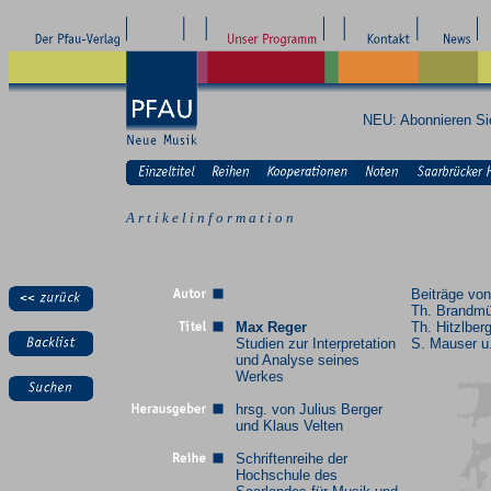
NEU: Abonnieren S
A r t i k e l i n f o r m a t i o n
Beiträge von
Th. Brandmül
Max Reger
Th. Hitzlberg
Studien zur Interpretation
S. Mauser u
und Analyse seines
Werkes
hrsg. von Julius Berger
und Klaus Velten
Schriftenreihe der
Hochschule des