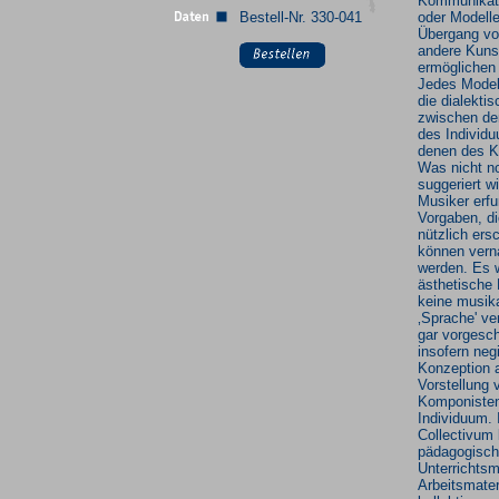
Kommunikat
Bestell-Nr. 330-041
oder Modelle
Übergang vo
andere Kuns
ermöglichen 
Jedes Modell
die dialekti
zwischen de
des Individ
denen des Ko
Was nicht no
suggeriert w
Musiker erf
Vorgaben, di
nützlich ers
können vern
werden. Es w
ästhetische 
keine musik
‚Sprache' ver
gar vorgesch
insofern neg
Konzeption 
Vorstellung
Komponisten
Individuum.
Collectivum 
pädagogisc
Unterrichtsma
Arbeitsmateri