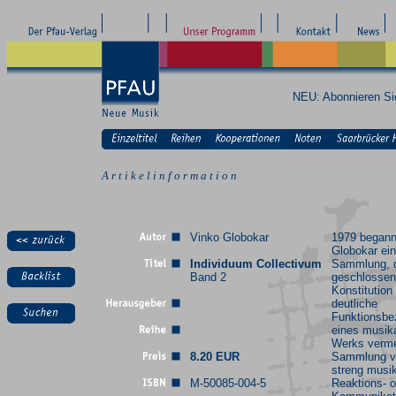
NEU: Abonnieren S
A r t i k e l i n f o r m a t i o n
Vinko Globokar
1979 begann
Globokar ei
Individuum Collectivum
Sammlung, d
Band 2
geschlosse
Konstitution
deutliche
Funktionsbe
eines musik
Werks verme
8.20 EUR
Sammlung v
streng musik
M-50085-004-5
Reaktions- o