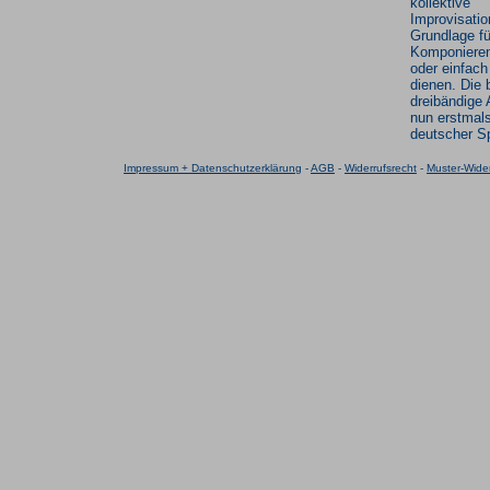
kollektive
Improvisatio
Grundlage fü
Komponieren
oder einfach
dienen. Die 
dreibändige 
nun erstmals
deutscher S
Impressum + Datenschutzerklärung
-
AGB
-
Widerrufsrecht
-
Muster-Wider