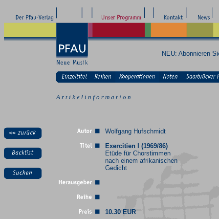
NEU: Abonnieren S
A r t i k e l i n f o r m a t i o n
Wolfgang Hufschmidt
Exercitien I (1969/86)
Etüde für Chorstimmen
nach einem afrikanischen
Gedicht
10.30 EUR