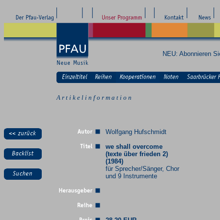
NEU: Abonnieren S
A r t i k e l i n f o r m a t i o n
Wolfgang Hufschmidt
we shall overcome
(texte über frieden 2)
(1984)
für Sprecher/Sänger, Chor
und 9 Instrumente