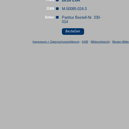
28.20 EUR
M-50085-024-3
Partitur Bestell-Nr. 330-
014
Impressum + Datenschutzerklärung
-
AGB
-
Widerrufsrecht
-
Muster-Wider