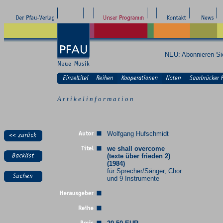
NEU: Abonnieren S
A r t i k e l i n f o r m a t i o n
Wolfgang Hufschmidt
we shall overcome
(texte über frieden 2)
(1984)
für Sprecher/Sänger, Chor
und 9 Instrumente