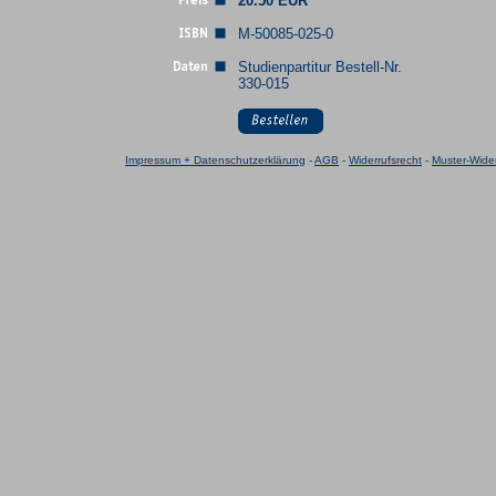
20.50 EUR
M-50085-025-0
Studienpartitur Bestell-Nr.
330-015
Impressum + Datenschutzerklärung
-
AGB
-
Widerrufsrecht
-
Muster-Wider