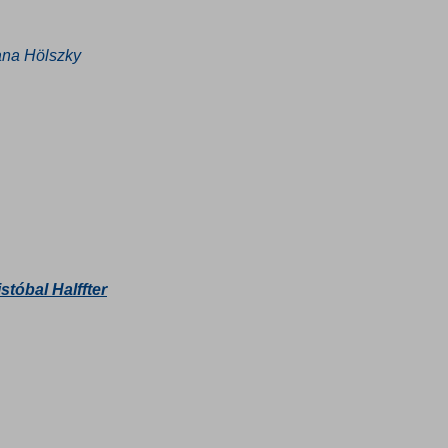
ana Hölszky
stóbal Halffter