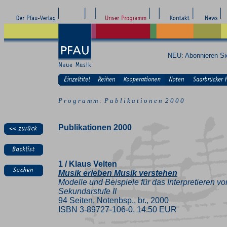
NEU: Abonnieren S
P r o g r a m m : P u b l i k a t i o n e n 2 0 0 0
Publikationen 2000
1 / Klaus Velten
Musik erleben Musik verstehen
Modelle und Beispiele für das Interpretieren v
Sekundarstufe II
94 Seiten, Notenbsp., br., 2000
ISBN 3-89727-106-0, 14.50 EUR