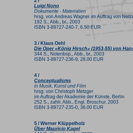
2 /
Luigi Nono
Dokumente · Materialien
hrsg. von Andreas Wagner im Auftrag von Net
192 S., Abb., br., 2003
ISBN 3-89727-240-7, 6.50 EUR
3 / Klaus Oehl
Die Oper «König Hirsch» (1953-55) von Ha
344 S., Notenbsp., Abb., br., 2003
ISBN 3-89727-236-9, 28.00 EUR
4 /
Conceptualisms
in Musik, Kunst und Film
hrsg. von Christoph Metzger
im Auftrag der Akademie der Künste, Berlin
252 S., zahlr. Abb., Engl. Broschur, 2003
ISBN 3-89727-235-0, 36.00 EUR
5 / Werner Klüppelholz
Über Mauricio Kagel