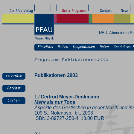
NEU: Abonnieren S
P r o g r a m m : P u b l i k a t i o n e n 2 0 0 3
Publikationen 2003
1 / Gertrud Meyer-Denkmann
Mehr als nur Töne
Aspekte des Gestischen in neuer Musik und im
109 S., Notenbsp., br., 2003
ISBN 3-89727-250-4, 18.00 EUR