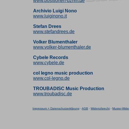
www.positionen-bznm.de
Archivio Luigi Nono
www.luiginono.it
Stefan Drees
www.stefandrees.de
Volker Blumenthaler
www.volker-blumenthaler.de
Cybele Records
www.cybele.de
col legno music production
www.col-legno.de
TROUBADISC Music Production
www.troubadisc.de
Impressum + Datenschutzerklärung
-
AGB
-
Widerrufsrecht
-
Muster-Wider