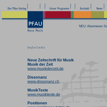
NEU: Abonnieren S
I n f o l i n k s
Neue Zeitschrift für Musik
Musik der Zeit
www.musikderzeit.de
Dissonanz
www.dissonanz.ch
MusikTexte
www.musiktexte.de
Positionen