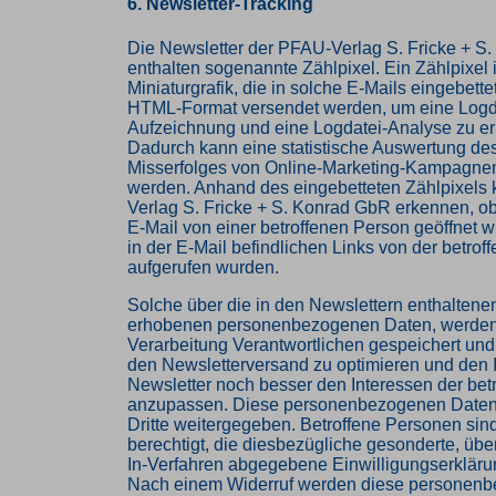
6. Newsletter-Tracking
Die Newsletter der PFAU-Verlag S. Fricke + S
enthalten sogenannte Zählpixel. Ein Zählpixel i
Miniaturgrafik, die in solche E-Mails eingebette
HTML-Format versendet werden, um eine Logd
Aufzeichnung und eine Logdatei-Analyse zu e
Dadurch kann eine statistische Auswertung des
Misserfolges von Online-Marketing-Kampagnen
werden. Anhand des eingebetteten Zählpixels
Verlag S. Fricke + S. Konrad GbR erkennen, o
E-Mail von einer betroffenen Person geöffnet 
in der E-Mail befindlichen Links von der betro
aufgerufen wurden.
Solche über die in den Newslettern enthaltene
erhobenen personenbezogenen Daten, werden 
Verarbeitung Verantwortlichen gespeichert un
den Newsletterversand zu optimieren und den I
Newsletter noch besser den Interessen der bet
anzupassen. Diese personenbezogenen Daten
Dritte weitergegeben. Betroffene Personen sind
berechtigt, die diesbezügliche gesonderte, üb
In-Verfahren abgegebene Einwilligungserkläru
Nach einem Widerruf werden diese personen