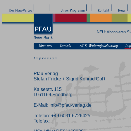
NEU: Abonnieren S
I m p r e s s u m
Pfau Verlag
Stefan Fricke + Sigrid Konrad GbR
Kaiserstr. 115
D 61169 Friedberg
E-Mail:
info@pfau-verlag.de
Telefon: +49 6031 6726425
Telefax: