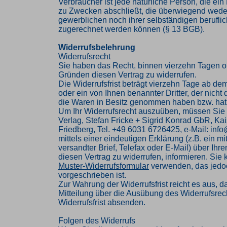
Verbraucher ist jede natürliche Person, die ei
zu Zwecken abschließt, die überwiegend weder
gewerblichen noch ihrer selbständigen beruflic
zugerechnet werden können (§ 13 BGB).
Widerrufsbelehrung
Widerrufsrecht
Sie haben das Recht, binnen vierzehn Tagen 
Gründen diesen Vertrag zu widerrufen.
Die Widerrufsfrist beträgt vierzehn Tage ab de
oder ein von Ihnen benannter Dritter, der nicht d
die Waren in Besitz genommen haben bzw. hat
Um Ihr Widerrufsrecht auszuüben, müssen Sie
Verlag, Stefan Fricke + Sigrid Konrad GbR, Kai
Friedberg, Tel. +49 6031 6726425, e-Mail: inf
mittels einer eindeutigen Erklärung (z.B. ein mi
versandter Brief, Telefax oder E-Mail) über Ihr
diesen Vertrag zu widerrufen, informieren. Sie
Muster-Widerrufsformular
verwenden, das jedoc
vorgeschrieben ist.
Zur Wahrung der Widerrufsfrist reicht es aus, d
Mitteilung über die Ausübung des Widerrufsrech
Widerrufsfrist absenden.
Folgen des Widerrufs