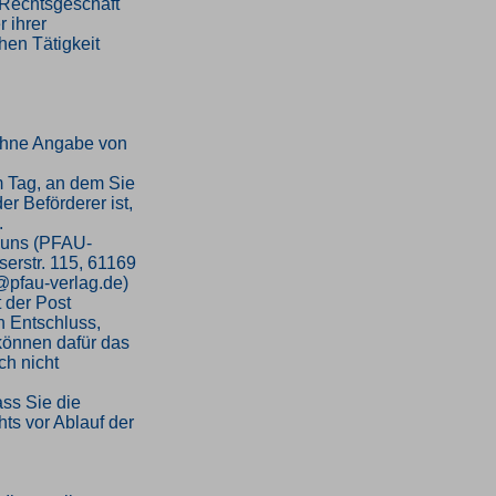
n Rechtsgeschäft
 ihrer
hen Tätigkeit
ohne Angabe von
m Tag, an dem Sie
er Beförderer ist,
.
 uns (PFAU-
serstr. 115, 61169
o@pfau-verlag.de)
t der Post
en Entschluss,
 können dafür das
h nicht
ass Sie die
ts vor Ablauf der