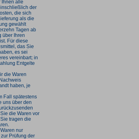
 Ihnen alle
inschließlich der
sten, die sich
ieferung als die
rung gewählt
ierzehn Tagen ab
 über Ihren
st. Für diese
mittel, das Sie
haben, es sei
es vereinbart; in
ahlung Entgelte
ir die Waren
 Nachweis
andt haben, je
m Fall spätestens
e uns über den
 zurückzusenden
 Sie die Waren vor
Sie tragen die
ren.
 Waren nur
 zur Prüfung der