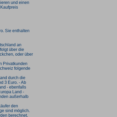
mieren und einen
 Kaufpreis
o. Sie enthalten
tschland an
folgt über die
ckchen, oder über
an Privatkunden
Schweiz folgende
sand durch die
d 3 Euro. - Ab
and - ebenfalls
Europa Land -
kunden außerhalb
käufer den
ge sind möglich.
rden berechnet.