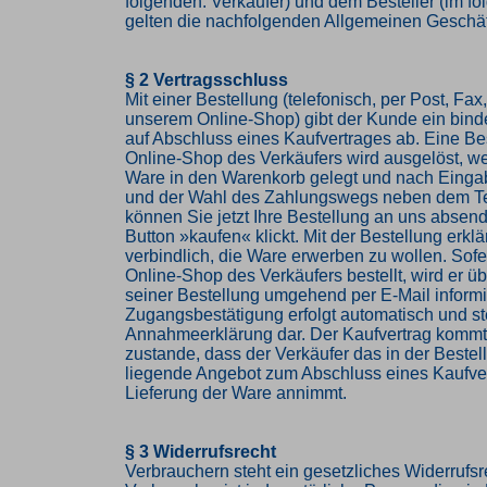
folgenden: Verkäufer) und dem Besteller (im f
gelten die nachfolgenden Allgemeinen Geschä
§ 2 Vertragsschluss
Mit einer Bestellung (telefonisch, per Post, Fax,
unserem Online-Shop) gibt der Kunde ein bin
auf Abschluss eines Kaufvertrages ab. Eine Be
Online-Shop des Verkäufers wird ausgelöst, w
Ware in den Warenkorb gelegt und nach Einga
und der Wahl des Zahlungswegs neben dem Te
können Sie jetzt Ihre Bestellung an uns abse
Button »kaufen« klickt. Mit der Bestellung erkl
verbindlich, die Ware erwerben zu wollen. Sof
Online-Shop des Verkäufers bestellt, wird er 
seiner Bestellung umgehend per E-Mail informi
Zugangsbestätigung erfolgt automatisch und ste
Annahmeerklärung dar. Der Kaufvertrag komm
zustande, dass der Verkäufer das in der Beste
liegende Angebot zum Abschluss eines Kaufve
Lieferung der Ware annimmt.
§ 3 Widerrufsrecht
Verbrauchern steht ein gesetzliches Widerrufsr