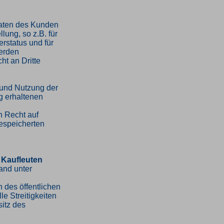
Daten des Kunden
lung, so z.B. für
erstatus und für
erden
ht an Dritte
 und Nutzung der
 erhaltenen
n Recht auf
espeicherten
 Kaufleuten
and unter
 des öffentlichen
le Streitigkeiten
sitz des