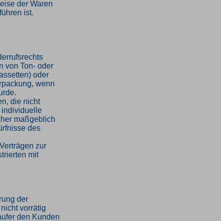
weise der Waren
ühren ist.
errufsrechts
en von Ton- oder
assetten) oder
erpackung, wenn
urde.
n, die nicht
 individuelle
cher maßgeblich
ürfnisse des
Verträgen zur
trierten mit
hrung der
nicht vorrätig
rkäufer den Kunden