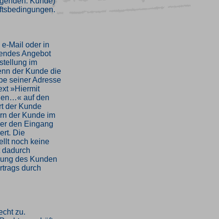
olgenden: Kunde)
ftsbedingungen.
 e-Mail oder in
dendes Angebot
stellung im
enn der Kunde die
be seiner Adresse
xt »Hiermit
nden…« auf den
ärt der Kunde
ern der Kunde im
über den Eingang
ert. Die
llt noch keine
t dadurch
llung des Kunden
rtrags durch
echt zu.