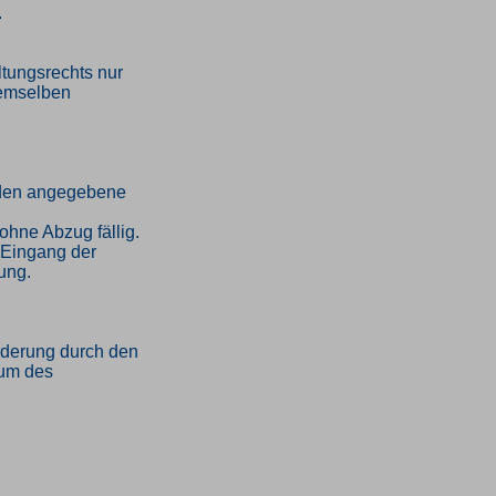
.
tungsrechts nur
demselben
unden angegebene
ohne Abzug fällig.
h Eingang der
ung.
orderung durch den
tum des