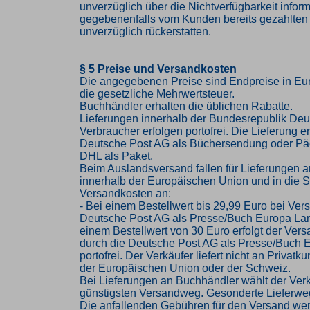
unverzüglich über die Nichtverfügbarkeit infor
gegebenenfalls vom Kunden bereits gezahlten
unverzüglich rückerstatten.
§ 5 Preise und Versandkosten
Die angegebenen Preise sind Endpreise in Eur
die gesetzliche Mehrwertsteuer.
Buchhändler erhalten die üblichen Rabatte.
Lieferungen innerhalb der Bundesrepublik Deu
Verbraucher erfolgen portofrei. Die Lieferung er
Deutsche Post AG als Büchersendung oder Pä
DHL als Paket.
Beim Auslandsversand fallen für Lieferungen 
innerhalb der Europäischen Union und in die 
Versandkosten an:
- Bei einem Bestellwert bis 29,99 Euro bei Ver
Deutsche Post AG als Presse/Buch Europa Lan
einem Bestellwert von 30 Euro erfolgt der Vers
durch die Deutsche Post AG als Presse/Buch 
portofrei. Der Verkäufer liefert nicht an Privat
der Europäischen Union oder der Schweiz.
Bei Lieferungen an Buchhändler wählt der Ver
günstigsten Versandweg. Gesonderte Lieferwe
Die anfallenden Gebühren für den Versand we