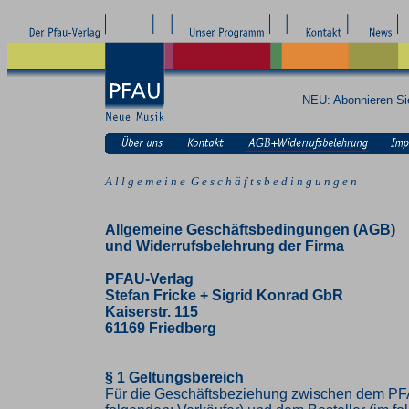
NEU: Abonnieren S
A l l g e m e i n e G e s c h ä f t s b e d i n g u n g e n
Allgemeine Geschäftsbedingungen (AGB)
und Widerrufsbelehrung der Firma
PFAU-Verlag
Stefan Fricke + Sigrid Konrad GbR
Kaiserstr. 115
61169 Friedberg
§ 1 Geltungsbereich
Für die Geschäftsbeziehung zwischen dem PF