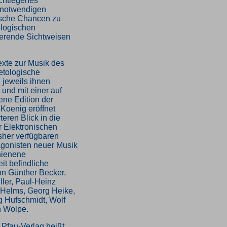
Entlegenes
, notwendigen
tische Chancen zu
logischen
zierende Sichtweisen
exte zur Musik des
etologische
jeweils ihnen
nd mit einer auf
ne Edition der
 Koenig eröffnet
teren Blick in die
r Elektronischen
sher verfügbaren
agonisten neuer Musik
hienene
it befindliche
on Günther Becker,
ler, Paul-Heinz
G Helms, Georg Heike,
 Hufschmidt, Wolf
n Wolpe.
 Pfau-Verlag heißt