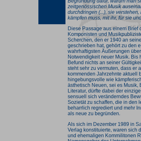
Begründung dafür, warum man si
zeitgenössischen Musik auseina
durchdringen (...), sie verstehen
kämpfen muss, mit ihr, für sie und
Diese Passage aus einem Brief d
Komponisten und Musikpublizis
Scherchen, den er 1940 an sein
geschrieben hat, gehört zu den 
wahrhaftigsten Äußerungen über 
Notwendigkeit neuer Musik. Bis 
Befund nichts an seiner Gültigke
steht sehr zu vermuten, dass er a
kommenden Jahrzehnte aktuell b
hingebungsvolle wie kämpferisc
ästhetisch Neuen, sei es Musik,
Literatur, dürfte dabei der einzig
sensuell sich veränderndes Bewu
Sozietät zu schaffen, die in den 
beharrlich regrediert und mehr I
als neue zu begründen.
Als sich im Dezember 1989 in S
Verlag konstituierte, waren sich d
und ehemaligen Kommilitonen R