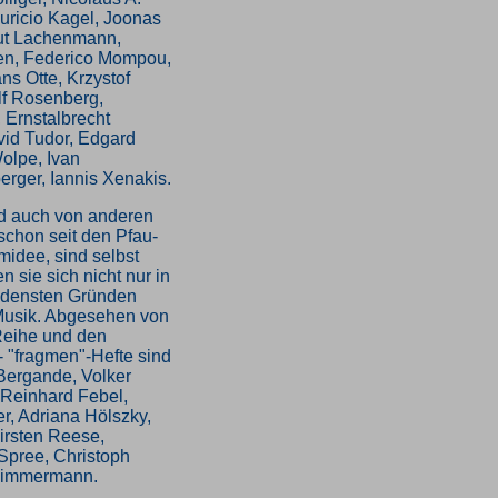
ricio Kagel, Joonas
ut Lachenmann,
en, Federico Mompou,
ns Otte, Krzystof
f Rosenberg,
, Ernstalbrecht
avid Tudor, Edgard
olpe, Ivan
rger, Iannis Xenakis.
nd auch von anderen
 schon seit den Pfau-
idee, sind selbst
 sie sich nicht nur in
edensten Gründen
 Musik. Abgesehen von
Reihe und den
- "fragmen"-Hefte sind
 Bergande, Volker
 Reinhard Febel,
r, Adriana Hölszky,
irsten Reese,
pree, Christoph
 Zimmermann.