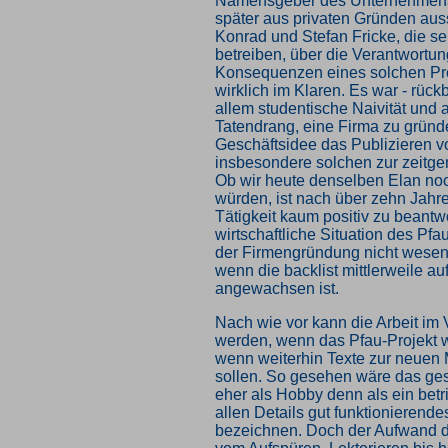
Namensgeber des Unternehmens
später aus privaten Gründen aus
Konrad und Stefan Fricke, die se
betreiben, über die Verantwortun
Konsequenzen eines solchen Pro
wirklich im Klaren. Es war - rück
allem studentische Naivität und 
Tatendrang, eine Firma zu gründ
Geschäftsidee das Publizieren 
insbesondere solchen zur zeitge
Ob wir heute denselben Elan no
würden, ist nach über zehn Jahre
Tätigkeit kaum positiv zu beantw
wirtschaftliche Situation des Pfau
der Firmengründung nicht wesent
wenn die backlist mittlerweile au
angewachsen ist.
Nach wie vor kann die Arbeit im V
werden, wenn das Pfau-Projekt wei
wenn weiterhin Texte zur neuen
sollen. So gesehen wäre das ge
eher als Hobby denn als ein betri
allen Details gut funktionierend
bezeichnen. Doch der Aufwand d