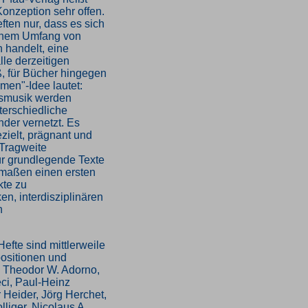
 Konzeption sehr offen.
ten nur, dass es sich
einem Umfang von
n handelt, eine
lle derzeitigen
ß, für Bücher hingegen
agmen"-Idee lautet:
tsmusik werden
terschiedliche
der vernetzt. Es
zielt, prägnant und
 Tragweite
für grundlegende Texte
ermaßen einen ersten
te zu
n, interdisziplinären
n
efte sind mittlerweile
ositionen und
 Theodor W. Adorno,
ci, Paul-Heinz
 Heider, Jörg Herchet,
iger, Nicolaus A.