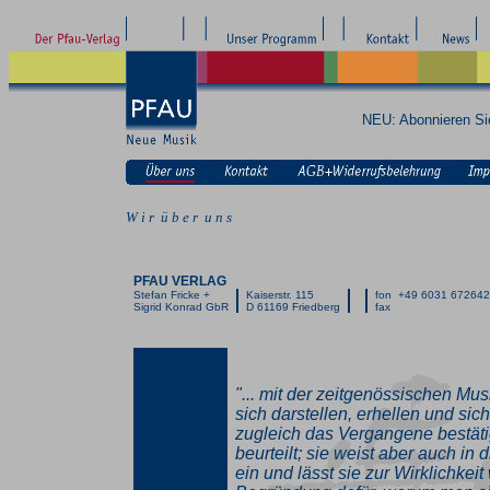
NEU: Abonnieren S
W i r ü b e r u n s
PFAU VERLAG
Stefan Fricke +
Kaiserstr. 115
fon +49 6031 67264
Sigrid Konrad GbR
D 61169 Friedberg
fax
"... mit der zeitgenössischen Mus
sich darstellen, erhellen und si
zugleich das Vergangene bestäti
beurteilt; sie weist aber auch in d
ein und lässt sie zur Wirklichkeit