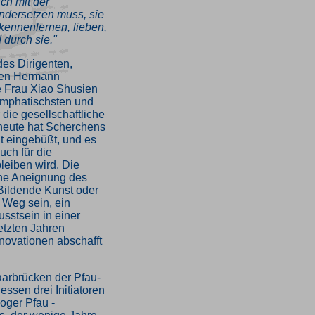
ch mit der
ndersetzen muss, sie
, kennenlernen, lieben,
 durch sie."
es Dirigenten,
ten Hermann
e Frau Xiao Shusien
emphatischsten und
die gesellschaftliche
heute hat Scherchens
it eingebüßt, und es
uch für die
leiben wird. Die
he Aneignung des
 Bildende Kunst oder
e Weg sein, ein
sstsein in einer
letzten Jahren
nnovationen abschafft
aarbrücken der Pfau-
essen drei Initiatoren
oger Pfau -