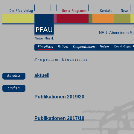
NEU: Abonnieren S
P r o g r a m m : E i n z e l t i t e l
aktuell
Publikationen 2019/20
Publikationen 2017/18