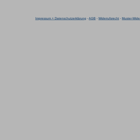
Impressum + Datenschutzerklärung
-
AGB
-
Widerrufsrecht
-
Muster-Wider