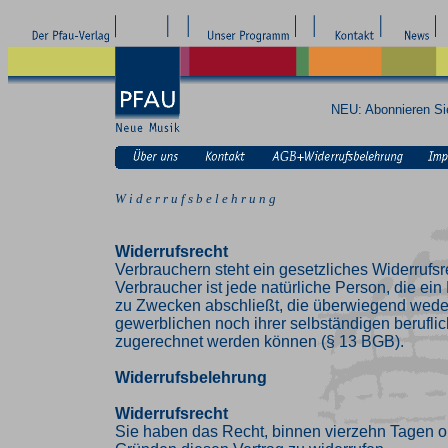
NEU: Abonnieren S
W i d e r r u f s b e l e h r u n g
Widerrufsrecht
Verbrauchern steht ein gesetzliches Widerrufsr
Verbraucher ist jede natürliche Person, die ei
zu Zwecken abschließt, die überwiegend weder
gewerblichen noch ihrer selbständigen beruflic
zugerechnet werden können (§ 13 BGB).
Widerrufsbelehrung
Widerrufsrecht
Sie haben das Recht, binnen vierzehn Tagen 