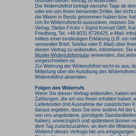
Gründen diesen Vertrag zu widerrufen.
Die Widerrufsfrist beträgt vierzehn Tage ab de
oder ein von Ihnen benannter Dritter, der nicht d
die Waren in Besitz genommen haben bzw. hat
Um Ihr Widerrufsrecht auszuüben, müssen Sie
Verlag, Stefan Fricke + Sigrid Konrad GbR, Kai
Friedberg, Tel. +49 6031 6726425, e-Mail: inf
mittels einer eindeutigen Erklärung (z.B. ein mi
versandter Brief, Telefax oder E-Mail) über Ihr
diesen Vertrag zu widerrufen, informieren. Sie
Muster-Widerrufsformular
verwenden, das jedoc
vorgeschrieben ist.
Zur Wahrung der Widerrufsfrist reicht es aus, d
Mitteilung über die Ausübung des Widerrufsrech
Widerrufsfrist absenden.
Folgen des Widerrufs
Wenn Sie diesen Vertrag widerrufen, haben wir
Zahlungen, die wir von Ihnen erhalten haben, e
Lieferkosten (mit Ausnahme der zusätzlichen Ko
daraus ergeben, dass Sie eine andere Art der L
von uns angebotene, günstigste Standardliefe
haben), unverzüglich und spätestens binnen v
dem Tag zurückzuzahlen, an dem die Mitteilung
Widerruf dieses Vertrags bei uns eingegangen i