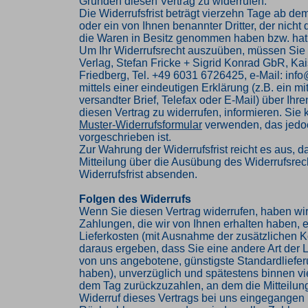
Gründen diesen Vertrag zu widerrufen.
Die Widerrufsfrist beträgt vierzehn Tage ab de
oder ein von Ihnen benannter Dritter, der nicht d
die Waren in Besitz genommen haben bzw. hat
Um Ihr Widerrufsrecht auszuüben, müssen Sie
Verlag, Stefan Fricke + Sigrid Konrad GbR, Kai
Friedberg, Tel. +49 6031 6726425, e-Mail: inf
mittels einer eindeutigen Erklärung (z.B. ein mi
versandter Brief, Telefax oder E-Mail) über Ihr
diesen Vertrag zu widerrufen, informieren. Sie
Muster-Widerrufsformular
verwenden, das jedoc
vorgeschrieben ist.
Zur Wahrung der Widerrufsfrist reicht es aus, d
Mitteilung über die Ausübung des Widerrufsrech
Widerrufsfrist absenden.
Folgen des Widerrufs
Wenn Sie diesen Vertrag widerrufen, haben wir
Zahlungen, die wir von Ihnen erhalten haben, e
Lieferkosten (mit Ausnahme der zusätzlichen Ko
daraus ergeben, dass Sie eine andere Art der L
von uns angebotene, günstigste Standardliefe
haben), unverzüglich und spätestens binnen v
dem Tag zurückzuzahlen, an dem die Mitteilung
Widerruf dieses Vertrags bei uns eingegangen i