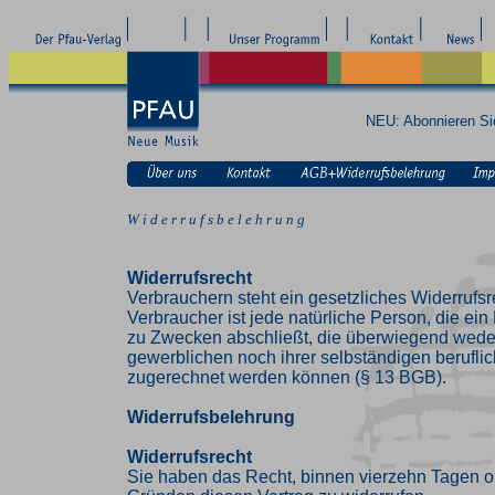
NEU: Abonnieren S
W i d e r r u f s b e l e h r u n g
Widerrufsrecht
Verbrauchern steht ein gesetzliches Widerrufsr
Verbraucher ist jede natürliche Person, die ei
zu Zwecken abschließt, die überwiegend weder
gewerblichen noch ihrer selbständigen beruflic
zugerechnet werden können (§ 13 BGB).
Widerrufsbelehrung
Widerrufsrecht
Sie haben das Recht, binnen vierzehn Tagen 