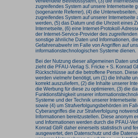
verwendete Betriebssystem, (3) die Internetseit
zugreifendes System auf unsere Internetseite g
(sogenannte Referrer), (4) die Unterwebseiten,
zugreifendes System auf unserer Internetseite 
werden, (5) das Datum und die Uhrzeit eines Zug
Internetseite, (6) eine Internet-Protokoll-Adress
der Internet-Service-Provider des zugreifende
sonstige ähnliche Daten und Informationen, die
Gefahrenabwehr im Falle von Angriffen auf un
informationstechnologischen Systeme dienen.
Bei der Nutzung dieser allgemeinen Daten und
zieht die PFAU-Verlag S. Fricke + S. Konrad 
Rückschlüsse auf die betroffene Person. Diese
werden vielmehr benötigt, um (1) die Inhalte un
korrekt auszuliefern, (2) die Inhalte unserer Int
die Werbung für diese zu optimieren, (3) die da
Funktionsfähigkeit unserer informationstechno
Systeme und der Technik unserer Internetseite
sowie (4) um Strafverfolgungsbehörden im Fall
Cyberangriffes die zur Strafverfolgung notwen
Informationen bereitzustellen. Diese anonym 
und Informationen werden durch die PFAU-Verl
Konrad GbR daher einerseits statistisch und fe
ausgewertet, den Datenschutz und die Datensic