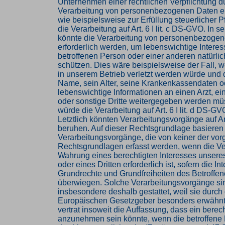
Unternehmen einer rechtlichen Verpflichtung d
Verarbeitung von personenbezogenen Daten erf
wie beispielsweise zur Erfüllung steuerlicher Pf
die Verarbeitung auf Art. 6 I lit. c DS-GVO. In s
könnte die Verarbeitung von personenbezoge
erforderlich werden, um lebenswichtige Interes
betroffenen Person oder einer anderen natürli
schützen. Dies wäre beispielsweise der Fall, 
in unserem Betrieb verletzt werden würde und 
Name, sein Alter, seine Krankenkassendaten o
lebenswichtige Informationen an einen Arzt, e
oder sonstige Dritte weitergegeben werden mü
würde die Verarbeitung auf Art. 6 I lit. d DS-G
Letztlich könnten Verarbeitungsvorgänge auf Art
beruhen. Auf dieser Rechtsgrundlage basieren
Verarbeitungsvorgänge, die von keiner der vo
Rechtsgrundlagen erfasst werden, wenn die Ve
Wahrung eines berechtigten Interesses unser
oder eines Dritten erforderlich ist, sofern die In
Grundrechte und Grundfreiheiten des Betroffen
überwiegen. Solche Verarbeitungsvorgänge si
insbesondere deshalb gestattet, weil sie durch
Europäischen Gesetzgeber besonders erwähnt
vertrat insoweit die Auffassung, dass ein berech
anzunehmen sein könnte, wenn die betroffene