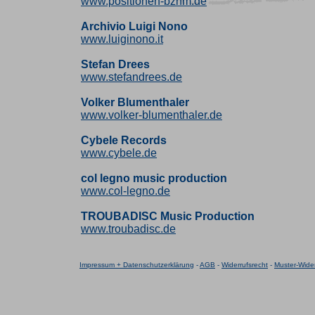
www.positionen-bznm.de
Archivio Luigi Nono
www.luiginono.it
Stefan Drees
www.stefandrees.de
Volker Blumenthaler
www.volker-blumenthaler.de
Cybele Records
www.cybele.de
col legno music production
www.col-legno.de
TROUBADISC Music Production
www.troubadisc.de
Impressum + Datenschutzerklärung
-
AGB
-
Widerrufsrecht
-
Muster-Wider