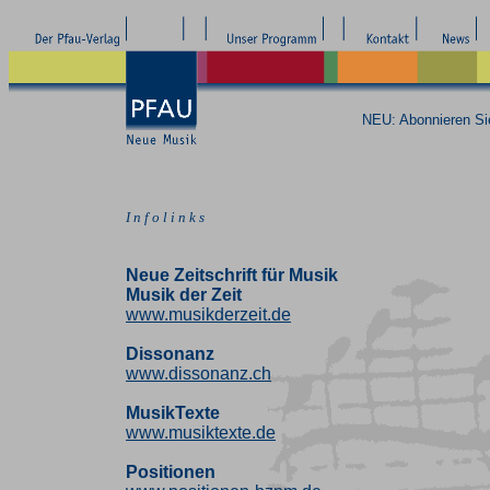
NEU: Abonnieren S
I n f o l i n k s
Neue Zeitschrift für Musik
Musik der Zeit
www.musikderzeit.de
Dissonanz
www.dissonanz.ch
MusikTexte
www.musiktexte.de
Positionen