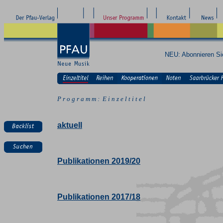
NEU: Abonnieren S
P r o g r a m m : E i n z e l t i t e l
aktuell
Publikationen 2019/20
Publikationen 2017/18