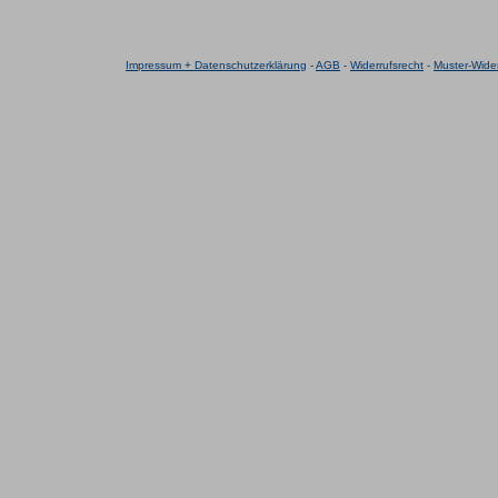
Impressum + Datenschutzerklärung
-
AGB
-
Widerrufsrecht
-
Muster-Wider