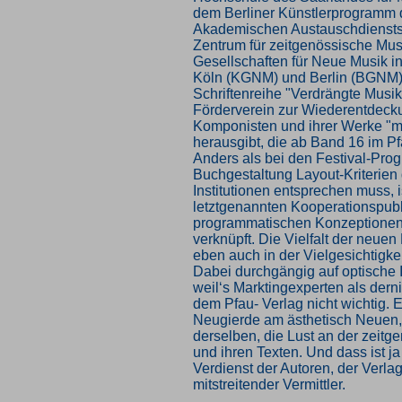
dem Berliner Künstlerprogramm
Akademischen Austauschdiensts
Zentrum für zeitgenössische Mus
Gesellschaften für Neue Musik 
Köln (KGNM) und Berlin (BGNM) 
Schriftenreihe "Verdrängte Musik"
Förderverein zur Wiederentdecku
Komponisten und ihrer Werke "m
herausgibt, die ab Band 16 im P
Anders als bei den Festival-Pro
Buchgestaltung Layout-Kriterien 
Institutionen entsprechen muss, i
letztgenannten Kooperationspubl
programmatischen Konzeptionen
verknüpft. Die Vielfalt der neuen
eben auch in der Vielgesichtigkei
Dabei durchgängig auf optische I
weil‘s Marktingexperten als dernie
dem Pfau- Verlag nicht wichtig. Es
Neugierde am ästhetisch Neuen,
derselben, die Lust an der zeit
und ihren Texten. Und dass ist ja
Verdienst der Autoren, der Verlag 
mitstreitender Vermittler.