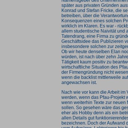
Namensgeber des Unternehmens
später aus privaten Gründen aus
Konrad und Stefan Fricke, die se
betreiben, über die Verantwortun
Konsequenzen eines solchen Pro
wirklich im Klaren. Es war - rück
allem studentische Naivität und 
Tatendrang, eine Firma zu gründ
Geschäftsidee das Publizieren 
insbesondere solchen zur zeitge
Ob wir heute denselben Elan no
würden, ist nach über zehn Jahre
Tätigkeit kaum positiv zu beantw
wirtschaftliche Situation des Pfau
der Firmengründung nicht wesent
wenn die backlist mittlerweile au
angewachsen ist.
Nach wie vor kann die Arbeit im V
werden, wenn das Pfau-Projekt wei
wenn weiterhin Texte zur neuen
sollen. So gesehen wäre das ge
eher als Hobby denn als ein betri
allen Details gut funktionierend
bezeichnen. Doch der Aufwand d