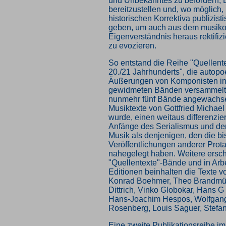
und Unbekanntes zu befördern, 
bereitzustellen und, wo möglich
historischen Korrektiva publizis
geben, um auch aus dem musiko
Eigenverständnis heraus rektifi
zu evozieren.
So entstand die Reihe "Quellent
20./21 Jahrhunderts", die autopo
Äußerungen von Komponisten in 
gewidmeten Bänden versammelt u
nunmehr fünf Bände angewachse
Musiktexte von Gottfried Michael
wurde, einen weitaus differenzier
Anfänge des Serialismus und de
Musik als denjenigen, den die bi
Veröffentlichungen anderer Prot
nahegelegt haben. Weitere ersc
"Quellentexte"-Bände und in Arbe
Editionen beinhalten die Texte v
Konrad Boehmer, Theo Brandmül
Dittrich, Vinko Globokar, Hans 
Hans-Joachim Hespos, Wolfgang
Rosenberg, Louis Saguer, Stefa
Eine zweite Publikationsreihe im