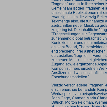
"fragmen" und ist in ihrer seiner
Gemeinsam ist den "fragmen"-Hef
um schmale Publikationen mit 
zwanzig bis um die vierzig Seite
Textmenge also, die für nahezu a
Zeitschriften neuer Musik zu gro
zu gering ist. Die inhaltliche "fr
"Fragestellungen zur Gegenwar
zunehmend global betrachtet, un
Kontexte mehr und mehr miteinan
entsteht Bedarf, Themenfelder ge
entsprechend ihrer ästhetischen
darzustellen. 'fragmen' - Forum 
zur neuen Musik - bietet gleich
Zugang sowie ergänzende Aspek
KomponistInnen, einzelnen Werke
Ansätzen und wissenschaftliche
Forschungsmodellen."
Vierzig verschiedene "fragmen"-H
erschienen; sie behandeln Komp
Werkaspekte von beispielsweise
John Cage, Carmen Maria Cârne
Dittrich, Morton Feldman, Werner
Hans-Joachim Hespos, Heinz Holl