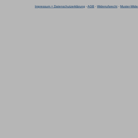
Impressum + Datenschutzerklärung
-
AGB
-
Widerrufsrecht
-
Muster-Wider