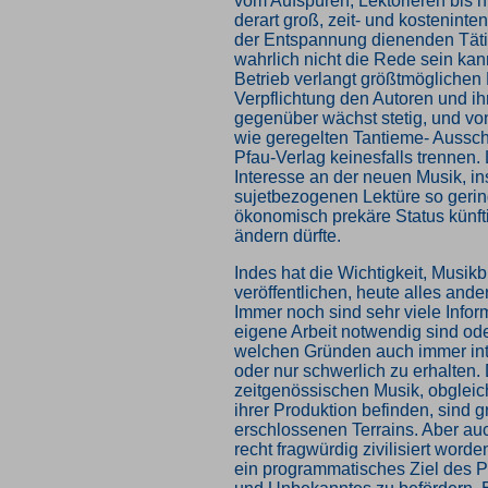
vom Aufspüren, Lektorieren bis hi
derart groß, zeit- und kosteninte
der Entspannung dienenden Täti
wahrlich nicht die Rede sein kan
Betrieb verlangt größtmöglichen 
Verpflichtung den Autoren und ih
gegenüber wächst stetig, und vo
wie geregelten Tantieme- Aussch
Pfau-Verlag keinesfalls trennen. 
Interesse an der neuen Musik, i
sujetbezogenen Lektüre so gerin
ökonomisch prekäre Status künft
ändern dürfte.
Indes hat die Wichtigkeit, Musik
veröffentlichen, heute alles and
Immer noch sind sehr viele Inform
eigene Arbeit notwendig sind ode
welchen Gründen auch immer inter
oder nur schwerlich zu erhalten. 
zeitgenössischen Musik, obgleich
ihrer Produktion befinden, sind g
erschlossenen Terrains. Aber auc
recht fragwürdig zivilisiert worde
ein programmatisches Ziel des 