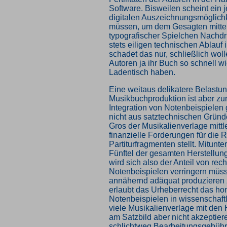
Software. Bisweilen scheint ein j
digitalen Auszeichnungsmöglichk
müssen, um dem Gesagten mittel
typografischer Spielchen Nachdr
stets eiligen technischen Ablauf 
schadet das nur, schließlich wol
Autoren ja ihr Buch so schnell w
Ladentisch haben.
Eine weitaus delikatere Belastun
Musikbuchproduktion ist aber z
Integration von Notenbeispielen
nicht aus satztechnischen Gründ
Gros der Musikalienverlage mittl
finanzielle Forderungen für die 
Partiturfragmenten stellt. Mitunt
Fünftel der gesamten Herstellun
wird sich also der Anteil von r
Notenbeispielen verringern müs
annähernd adäquat produzieren
erlaubt das Urheberrecht das hon
Notenbeispielen in wissenschaft
viele Musikalienverlage mit den
am Satzbild aber nicht akzeptier
schlichtweg Bearbeitungsgebühre