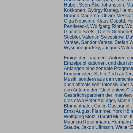
Huber, Sven-Åke Johansson, Mau
Kokkonen, György Kurtág, Helm
Brundo Maderna, Olivier Messia
Olga Neuwirth, Klaus Ospald, Ha
Penderecki, Wolfgang Rihm, Wol
Giacinto Scelsi, Dieter Schnebel
Stiebler, Valentin Sylvestrow, D
Varèse, Sandor Veress, Stefan W
Wyschnegradsky, Jacques Wildbe
Einige der "fragmen"-Autoren u
Einzelpublikationen, und das ist
Anfängen eine zentrale Programm
Komponisten. Schließlich äußeren
Musik, sondern aus den verschi
auch oftmals sehr intensiv über
den Autoren der "Quellentexte"-
Gesprächspartnern der Interview
dies etwa Peter Ablinger, Martin
Blumenthaler, Giulio Castagnoli,
Ernst August Flammer, York Hölle
Wolfgang Motz, Harald Muenz, K
Mauricio Rosenmann, Hermann S
Staude, Jakob Ullmann, Walter