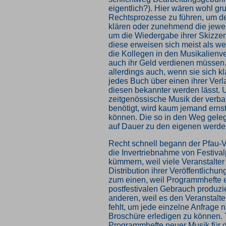
eigentlich?). Hier wären wohl gr
Rechtsprozesse zu führen, um de
klären oder zunehmend die jewe
um die Wiedergabe ihrer Skizzen
diese erweisen sich meist als we
die Kollegen in den Musikalienve
auch ihr Geld verdienen müssen.
allerdings auch, wenn sie sich k
jedes Buch über einen ihrer Ver
diesen bekannter werden lässt. 
zeitgenössische Musik der verba
benötigt, wird kaum jemand ernst
können. Die so in den Weg gele
auf Dauer zu den eigenen werde
Recht schnell begann der Pfau-V
die Invertriebnahme von Festiva
kümmern, weil viele Veranstalter
Distribution ihrer Veröffentlichun
zum einen, weil Programmhefte ei
postfestivalen Gebrauch produzi
anderen, weil es den Veranstalt
fehlt, um jede einzelne Anfrage 
Broschüre erledigen zu können. 
Programmhefte neuer Musik für di