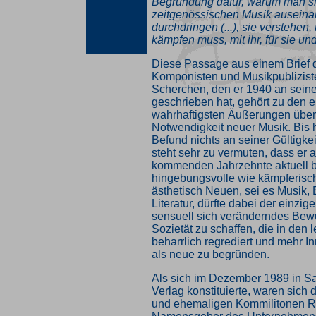
Begründung dafür, warum man si
zeitgenössischen Musik auseina
durchdringen (...), sie verstehen
kämpfen muss, mit ihr, für sie und
Diese Passage aus einem Brief d
Komponisten und Musikpublizis
Scherchen, den er 1940 an sein
geschrieben hat, gehört zu den 
wahrhaftigsten Äußerungen über 
Notwendigkeit neuer Musik. Bis 
Befund nichts an seiner Gültigke
steht sehr zu vermuten, dass er a
kommenden Jahrzehnte aktuell b
hingebungsvolle wie kämpferisc
ästhetisch Neuen, sei es Musik,
Literatur, dürfte dabei der einzig
sensuell sich veränderndes Bewu
Sozietät zu schaffen, die in den 
beharrlich regrediert und mehr I
als neue zu begründen.
Als sich im Dezember 1989 in S
Verlag konstituierte, waren sich d
und ehemaligen Kommilitonen R