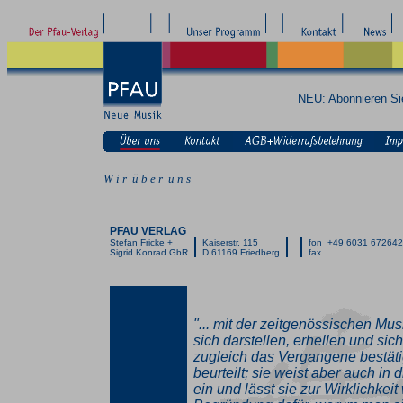
NEU: Abonnieren S
W i r ü b e r u n s
PFAU VERLAG
Stefan Fricke +
Kaiserstr. 115
fon +49 6031 67264
Sigrid Konrad GbR
D 61169 Friedberg
fax
"... mit der zeitgenössischen Mus
sich darstellen, erhellen und si
zugleich das Vergangene bestäti
beurteilt; sie weist aber auch in d
ein und lässt sie zur Wirklichkeit