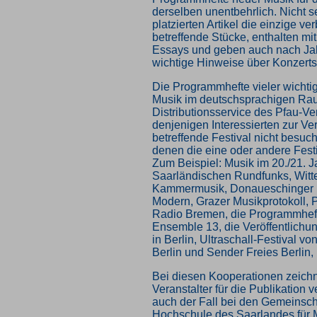
derselben unentbehrlich. Nicht sel
platzierten Artikel die einzige ve
betreffende Stücke, enthalten m
Essays und geben auch nach Ja
wichtige Hinweise über Konzerts
Die Programmhefte vieler wichtig
Musik im deutschsprachigen Ra
Distributionsservice des Pfau-Ve
denjenigen Interessierten zur Ve
betreffende Festival nicht besuc
denen die eine oder andere Festiv
Zum Beispiel: Musik im 20./21. 
Saarländischen Rundfunks, Witt
Kammermusik, Donaueschinger 
Modern, Grazer Musikprotokoll,
Radio Bremen, die Programmheft
Ensemble 13, die Veröffentlichu
in Berlin, Ultraschall-Festival 
Berlin und Sender Freies Berlin,
Bei diesen Kooperationen zeichne
Veranstalter für die Publikation ve
auch der Fall bei den Gemeinscha
Hochschule des Saarlandes für 