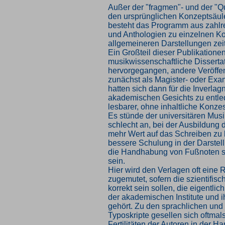
Außer der "fragmen"- und der "Q
den ursprünglichen Konzeptsäul
besteht das Programm aus zahlr
und Anthologien zu einzelnen K
allgemeineren Darstellungen zei
Ein Großteil dieser Publikationen
musikwissenschaftliche Disserta
hervorgegangen, andere Veröffe
zunächst als Magister- oder Exa
hatten sich dann für die Inverla
akademischen Gesichts zu entl
lesbarer, ohne inhaltliche Konz
Es stünde der universitären Musi
schlecht an, bei der Ausbildung 
mehr Wert auf das Schreiben zu 
bessere Schulung in der Darstel
die Handhabung von Fußnoten s
sein.
Hier wird den Verlagen oft eine 
zugemutet, sofern die szientifis
korrekt sein sollen, die eigentli
der akademischen Institute und 
gehört. Zu den sprachlichen und
Typoskripte gesellen sich oftmals
Fertilitäten der Autoren in der 