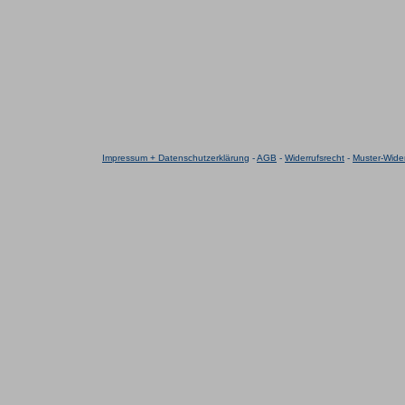
Impressum + Datenschutzerklärung
-
AGB
-
Widerrufsrecht
-
Muster-Wider