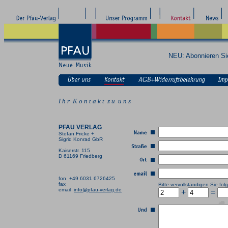
NEU: Abonnieren S
I h r K o n t a k t z u u n s
PFAU VERLAG
Stefan Fricke +
Sigrid Konrad GbR
Kaiserstr. 115
D 61169 Friedberg
fon +49 6031 6726425
fax
Bitte vervollständigen Sie f
email
info@pfau-verlag.de
+
=