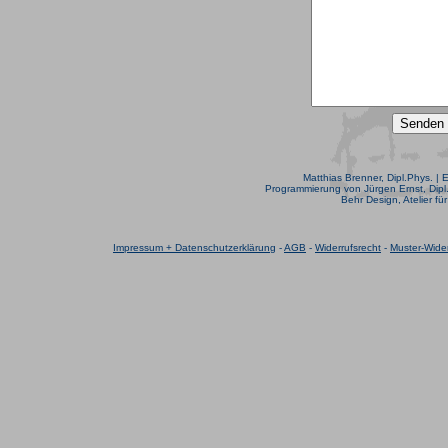
Matthias Brenner, Dipl.Phys. | 
Programmierung von Jürgen Ernst, Dipl.
Behr Design, Atelier fü
Impressum + Datenschutzerklärung
-
AGB
-
Widerrufsrecht
-
Muster-Wider