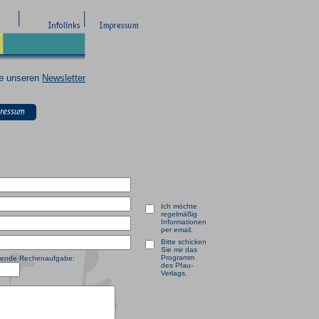
ie unseren
Newsletter
Ich möchte
regelmäßig
Informationen
per email.
Bitte schicken
Sie mir das
Programm
olgende Rechenaufgabe:
des Pfau-
Verlags.