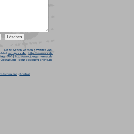
Diese Seiten werden gewartet von:
E-Mail:
info@ock.de
|
http://www.ock.de
Ing. (FH) |
http://www.juergen-ernst.de
r Gestaltung |
behr-design@t-online.de
rufsformular
-
Kontakt