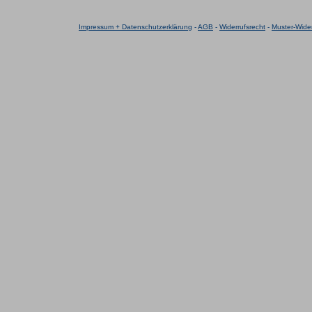
Impressum + Datenschutzerklärung
-
AGB
-
Widerrufsrecht
-
Muster-Wider