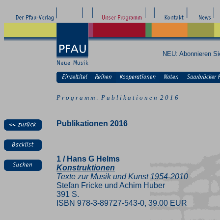
NEU: Abonnieren S
P r o g r a m m : P u b l i k a t i o n e n 2 0 1 6
Publikationen 2016
1 / Hans G Helms
Konstruktionen
Texte zur Musik und Kunst 1954-2010
Stefan Fricke und Achim Huber
391 S.
ISBN 978-3-89727-543-0, 39.00 EUR