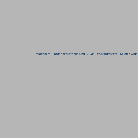
Impressum + Datenschutzerklärung
-
AGB
-
Widerrufsrecht
-
Muster-Wider