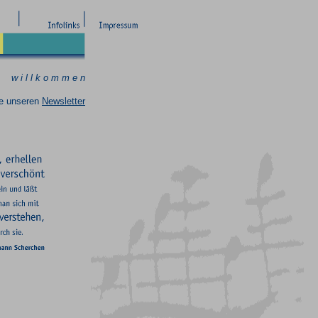
w i l l k o m m e n
ie unseren
Newsletter