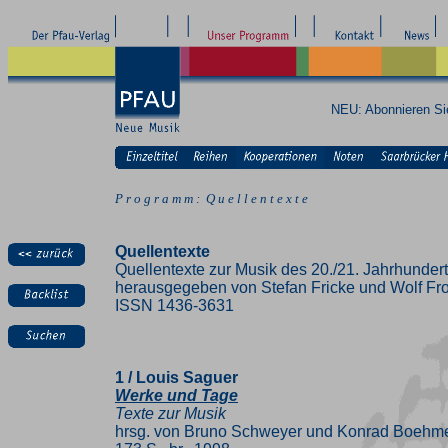
NEU: Abonnieren S
P r o g r a m m : Q u e l l e n t e x t e
Quellentexte
Quellentexte zur Musik des 20./21. Jahrhunder
herausgegeben von Stefan Fricke und Wolf Fr
ISSN 1436-3631
1 / Louis Saguer
Werke und Tage
Texte zur Musik
hrsg. von Bruno Schweyer und Konrad Boehm