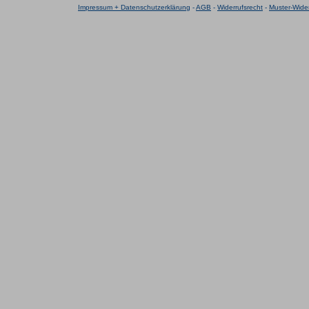
Impressum + Datenschutzerklärung
-
AGB
-
Widerrufsrecht
-
Muster-Wider