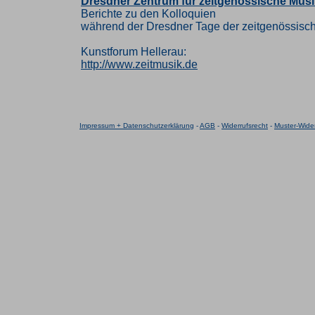
Dresdner Zentrum für zeitgenössische Musi
Berichte zu den Kolloquien
während der Dresdner Tage der zeitgenössisc
Kunstforum Hellerau:
http://www.zeitmusik.de
Impressum + Datenschutzerklärung
-
AGB
-
Widerrufsrecht
-
Muster-Wider