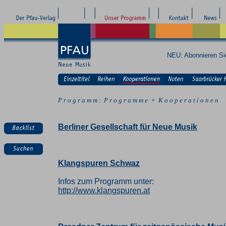
NEU: Abonnieren S
P r o g r a m m : P r o g r a m m e + K o o p e r a t i o n e n
Berliner Gesellschaft für Neue Musik
Klangspuren Schwaz
Infos zum Programm unter:
http://www.klangspuren.at