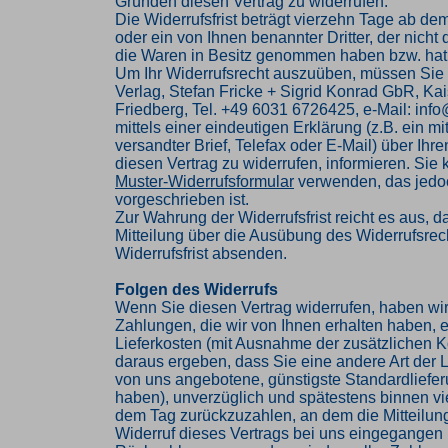
Gründen diesen Vertrag zu widerrufen.
Die Widerrufsfrist beträgt vierzehn Tage ab de
oder ein von Ihnen benannter Dritter, der nicht d
die Waren in Besitz genommen haben bzw. hat
Um Ihr Widerrufsrecht auszuüben, müssen Sie
Verlag, Stefan Fricke + Sigrid Konrad GbR, Kai
Friedberg, Tel. +49 6031 6726425, e-Mail: inf
mittels einer eindeutigen Erklärung (z.B. ein mi
versandter Brief, Telefax oder E-Mail) über Ihr
diesen Vertrag zu widerrufen, informieren. Sie
Muster-Widerrufsformular
verwenden, das jedoc
vorgeschrieben ist.
Zur Wahrung der Widerrufsfrist reicht es aus, d
Mitteilung über die Ausübung des Widerrufsrech
Widerrufsfrist absenden.
Folgen des Widerrufs
Wenn Sie diesen Vertrag widerrufen, haben wir
Zahlungen, die wir von Ihnen erhalten haben, e
Lieferkosten (mit Ausnahme der zusätzlichen Ko
daraus ergeben, dass Sie eine andere Art der L
von uns angebotene, günstigste Standardliefe
haben), unverzüglich und spätestens binnen v
dem Tag zurückzuzahlen, an dem die Mitteilung
Widerruf dieses Vertrags bei uns eingegangen i