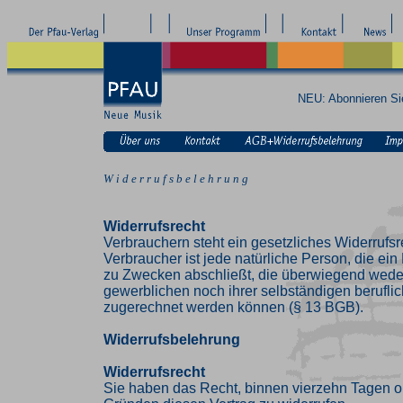
NEU: Abonnieren S
W i d e r r u f s b e l e h r u n g
Widerrufsrecht
Verbrauchern steht ein gesetzliches Widerrufsr
Verbraucher ist jede natürliche Person, die ei
zu Zwecken abschließt, die überwiegend weder
gewerblichen noch ihrer selbständigen beruflic
zugerechnet werden können (§ 13 BGB).
Widerrufsbelehrung
Widerrufsrecht
Sie haben das Recht, binnen vierzehn Tagen 