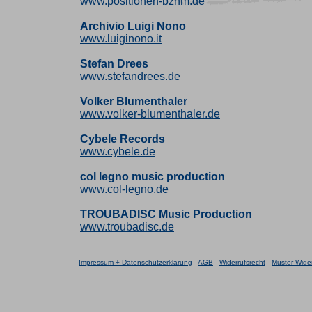
www.positionen-bznm.de
Archivio Luigi Nono
www.luiginono.it
Stefan Drees
www.stefandrees.de
Volker Blumenthaler
www.volker-blumenthaler.de
Cybele Records
www.cybele.de
col legno music production
www.col-legno.de
TROUBADISC Music Production
www.troubadisc.de
Impressum + Datenschutzerklärung
-
AGB
-
Widerrufsrecht
-
Muster-Wider