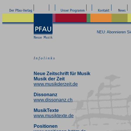
NEU: Abonnieren S
I n f o l i n k s
Neue Zeitschrift für Musik
Musik der Zeit
www.musikderzeit.de
Dissonanz
www.dissonanz.ch
MusikTexte
www.musiktexte.de
Positionen