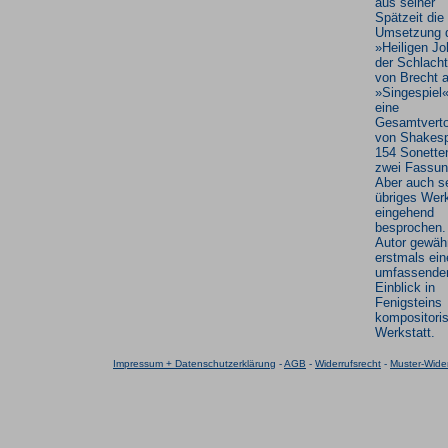
aus seiner
Spätzeit die
Umsetzung 
»Heiligen J
der Schlach
von Brecht a
»Singespiel
eine
Gesamtvert
von Shakes
154 Sonetten
zwei Fassun
Aber auch s
übriges Werk
eingehend
besprochen.
Autor gewäh
erstmals ein
umfassende
Einblick in
Fenigsteins
kompositori
Werkstatt.
Impressum + Datenschutzerklärung
-
AGB
-
Widerrufsrecht
-
Muster-Wider