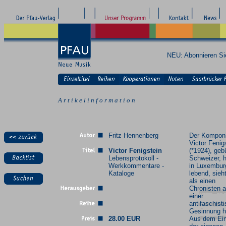
NEU: Abonnieren S
A r t i k e l i n f o r m a t i o n
Fritz Hennenberg
Der Komponi
Victor Fenig
Victor Fenigstein
(*1924), gebü
Lebensprotokoll -
Schweizer, 
Werkkommentare -
in Luxembur
Kataloge
lebend, sieh
als einen
Chronisten 
einer
antifaschist
Gesinnung h
28.00 EUR
Aus dem Ei