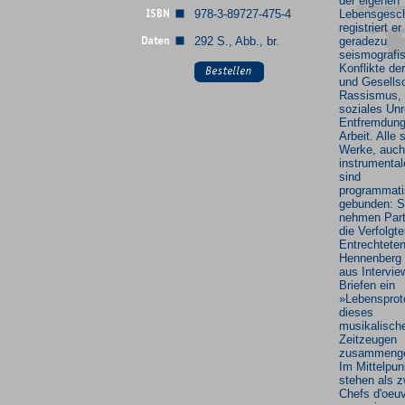
der eigenen
978-3-89727-475-4
Lebensgesch
registriert er
292 S., Abb., br.
geradezu
seismografi
Konflikte der
und Gesellsc
Rassismus,
soziales Unr
Entfremdung
Arbeit. Alle 
Werke, auch
instrumental
sind
programmat
gebunden: S
nehmen Parte
die Verfolgt
Entrechteten
Hennenberg 
aus Intervie
Briefen ein
»Lebensprot
dieses
musikalisch
Zeitzeugen
zusammenges
Im Mittelpun
stehen als z
Chefs d'oeu