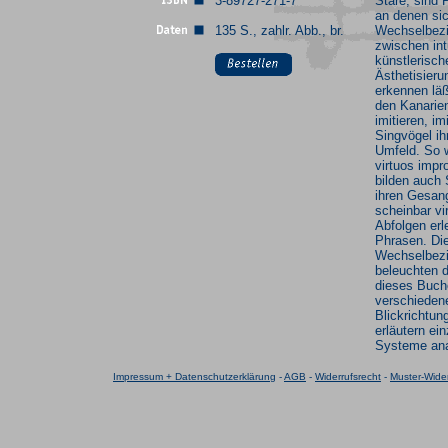
3-89727-271-7
Stare, sind 
an denen si
135 S., zahlr. Abb., br.
Wechselbez
zwischen intu
künstlerisch
Ästhetisier
erkennen läß
den Kanarie
imitieren, im
Singvögel ih
Umfeld. So 
virtuos impr
bilden auch 
ihren Gesan
scheinbar vi
Abfolgen erl
Phrasen. Di
Wechselbez
beleuchten d
dieses Buch
verschieden
Blickrichtun
erläutern ei
Systeme ana
Impressum + Datenschutzerklärung
-
AGB
-
Widerrufsrecht
-
Muster-Wider