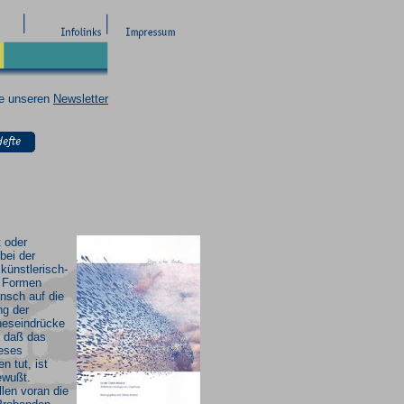
ie unseren
Newsletter
 oder
bei der
künstlerisch-
r Formen
ensch auf die
g der
neseindrücke
r daß das
ieses
n tut, ist
ewußt.
llen voran die