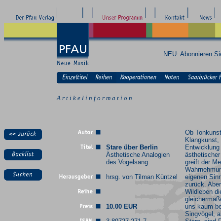
NEU: Abonnieren S
A r t i k e l i n f o r m a t i o n
Ob Tonkunst
Klangkunst, 
Stare über Berlin
Entwicklung 
Ästhetische Analogien
ästhetische
des Vogelsang
greift der M
Wahrnehmun
hrsg. von Tilman Küntzel
eigenen Sin
zurück. Abe
Wildleben d
gleichermaße
10.00 EUR
uns kaum b
Singvögel, a