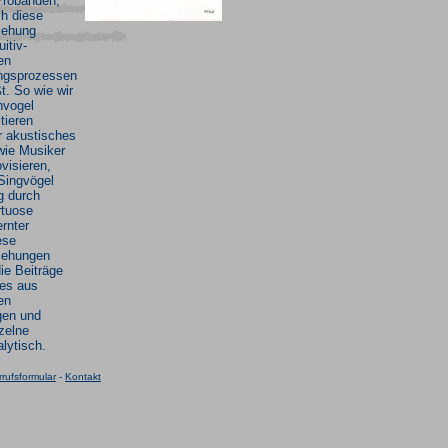
Probanden,
ch diese
iehung
itiv-
en
ungsprozessen
t. So wie wir
nvogel
itieren
r akustisches
wie Musiker
ovisieren,
Singvögel
g durch
rtuose
ernter
ese
iehungen
ie Beiträge
es aus
en
gen und
nzelne
lytisch.
rufsformular
-
Kontakt