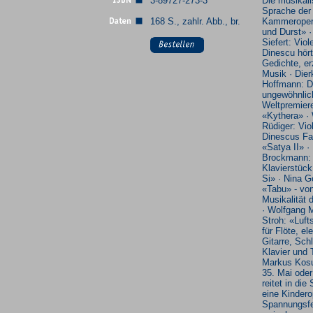
3-89727-273-3
Die musikal
Sprache der
168 S., zahlr. Abb., br.
Kammeroper
und Durst» ·
Siefert: Viol
Dinescu hört
Gedichte, er
Musik · Dier
Hoffmann: D
ungewöhnlic
Weltpremier
«Kythera» ·
Rüdiger: Vio
Dinescus Fa
«Satya II» ·
Brockmann:
Klavierstück
Si» · Nina G
«Tabu» - von
Musikalität d
· Wolfgang M
Stroh: «Luft
für Flöte, el
Gitarre, Sch
Klavier und 
Markus Kosu
35. Mai ode
reitet in die
eine Kindero
Spannungsfe