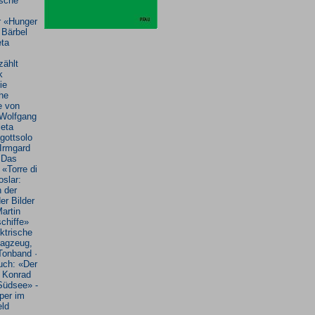
ische
 «Hunger
 Bärbel
eta
zählt
k
ie
he
e von
 Wolfgang
leta
gottsolo
 Irmgard
 Das
 «Torre di
oslar:
 der
er Bilder
artin
schiffe»
ektrische
lagzeug,
Tonband ·
ch: «Der
r Konrad
 Südsee» -
per im
ld