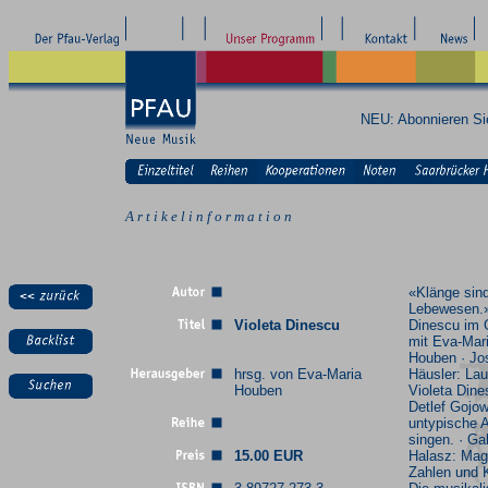
NEU: Abonnieren S
A r t i k e l i n f o r m a t i o n
«Klänge sin
Lebewesen.»
Violeta Dinescu
Dinescu im 
mit Eva-Mar
Houben · Jo
hrsg. von Eva-Maria
Häusler: Lau
Houben
Violeta Dine
Detlef Gojow
untypische A
singen. · Ga
15.00 EUR
Halasz: Mag
Zahlen und 