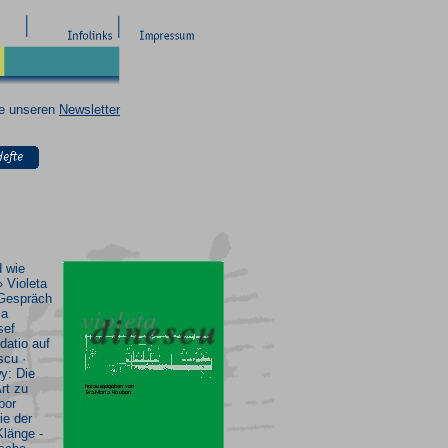
ie unseren
Newsletter
d wie
 Violeta
Gespräch
ia
sef
datio auf
scu ·
y: Die
rt zu
bor
ie der
Klänge -