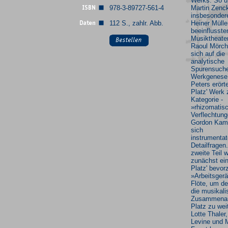
Werks. So u
978-3-89727-561-4
Martin Zenc
insbesonder
112 S., zahlr. Abb.
Heiner Mülle
beeinflusste
Musiktheate
Raoul Mörch
sich auf die
analytische
Spurensuche
Werkgenese.
Peters erörte
Platz' Werk 
Kategorie -
»rhizomatis
Verflechtung
Gordon Kam
sich
instrumentat
Detailfragen
zweite Teil 
zunächst ei
Platz' bevor
»Arbeitsgerä
Flöte, um de
die musikali
Zusammenarb
Platz zu wei
Lotte Thaler,
Levine und 