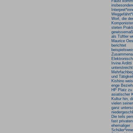
Faust komm
insbesonder
Interpret*in
Weggefährt*
Wort, die de
Komponisten
steten Prakt
gewissemaß
als Tüftler w
Maurice Oes
berichtet
beispielswei
Zusammenar
Elektronisch
Irvine Arditti
unterstreicht
Mehrfachbe
und Tätigkei
Kishino weis
enge Bezieh
HP Platz zu
asiatischer 
Kultur hin, d
vielen seine
ganz untersc
niedergeschl
Die teils per
fast private
ehemaliger
Schüler*inne