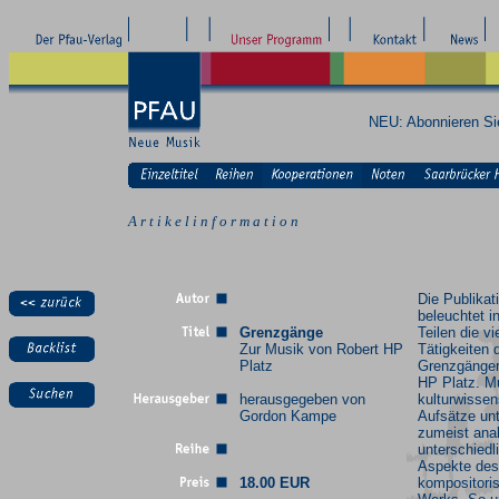
NEU: Abonnieren S
A r t i k e l i n f o r m a t i o n
Die Publikat
beleuchtet in
Grenzgänge
Teilen die vi
Zur Musik von Robert HP
Tätigkeiten 
Platz
Grenzgänger
HP Platz. M
herausgegeben von
kulturwissen
Gordon Kampe
Aufsätze un
zumeist anal
unterschiedl
Aspekte des
18.00 EUR
kompositori