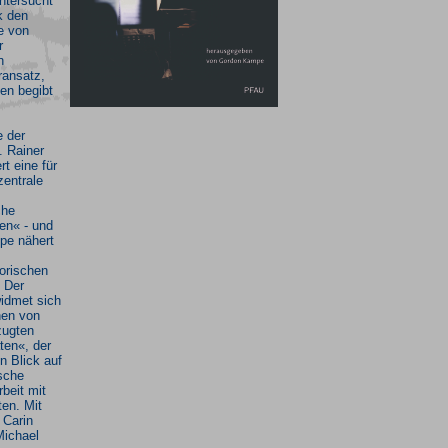
ntersucht
k den
e von
r
n
ransatz,
en begibt
 der
 Rainer
rt eine für
zentrale
che
en« - und
pe nähert
orischen
. Der
widmet sich
nen von
zugten
ten«, der
n Blick auf
sche
eit mit
ten. Mit
 Carin
Michael