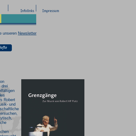
ie unseren
Newsletter
ion
 drei
elfältigen
des
s Robert
usik- und
schaftliche
tersuchen,
ytisch,
iche
schen