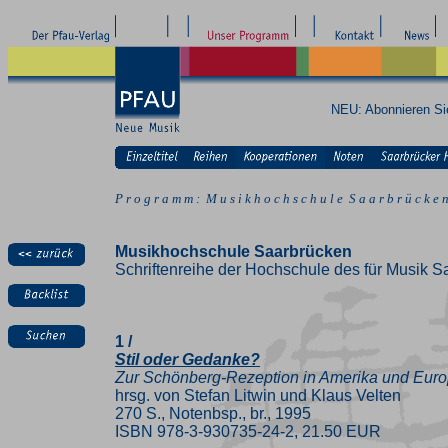
NEU: Abonnieren S
P r o g r a m m : M u s i k h o c h s c h u l e S a a r b r ü c k e 
Musikhochschule Saarbrücken
Schriftenreihe der Hochschule des für Musik S
1 /
Stil oder Gedanke?
Zur Schönberg-Rezeption in Amerika und Eur
hrsg. von Stefan Litwin und Klaus Velten
270 S., Notenbsp., br., 1995
ISBN 978-3-930735-24-2, 21.50 EUR