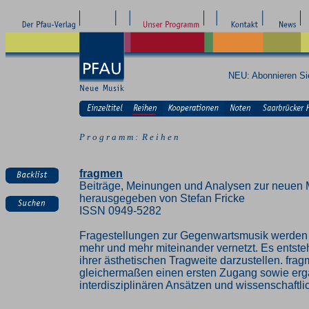
NEU: Abonnieren S
P r o g r a m m : R e i h e n
fragmen
Beiträge, Meinungen und Analysen zur neuen 
herausgegeben von Stefan Fricke
ISSN 0949-5282
Fragestellungen zur Gegenwartsmusik werden z
mehr und mehr miteinander vernetzt. Es entste
ihrer ästhetischen Tragweite darzustellen. fra
gleichermaßen einen ersten Zugang sowie erg
interdisziplinären Ansätzen und wissenschaft