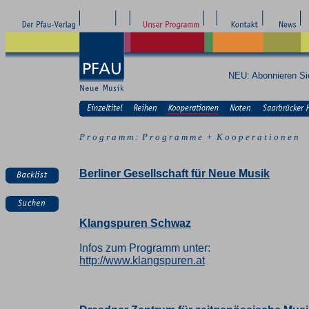
NEU: Abonnieren S
P r o g r a m m : P r o g r a m m e + K o o p e r a t i o n e n
Berliner Gesellschaft für Neue Musik
Klangspuren Schwaz
Infos zum Programm unter:
http://www.klangspuren.at