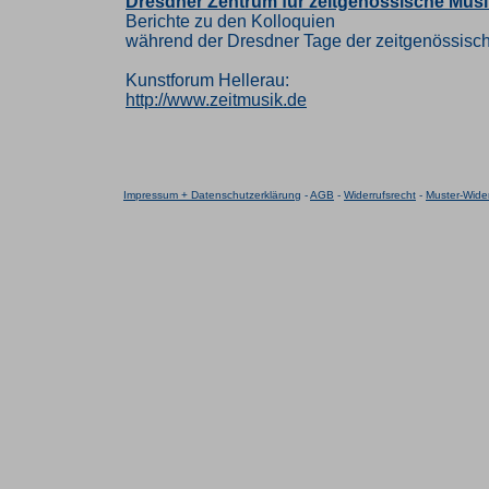
Dresdner Zentrum für zeitgenössische Musi
Berichte zu den Kolloquien
während der Dresdner Tage der zeitgenössisc
Kunstforum Hellerau:
http://www.zeitmusik.de
Impressum + Datenschutzerklärung
-
AGB
-
Widerrufsrecht
-
Muster-Wider