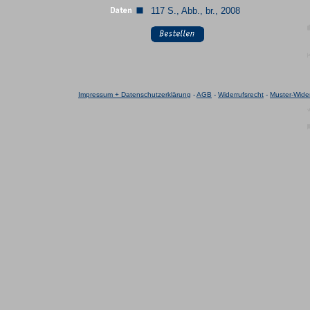
117 S., Abb., br., 2008
Impressum + Datenschutzerklärung
-
AGB
-
Widerrufsrecht
-
Muster-Wider