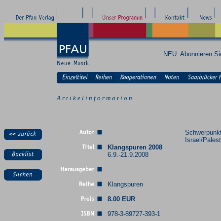
NEU: Abonnieren S
A r t i k e l i n f o r m a t i o n
Schwerpunkt
Israel/Pales
Klangspuren 2008
6.9.-21.9.2008
Klangspuren
8.00 EUR
978-3-89727-393-1