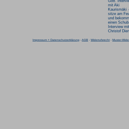
Gott. Interv
mit Aki
Kaurismäki ·
sitze am Fe
und bekom
einen Schub
Interview mi
Christof Die
Impressum + Datenschutzerklärung
-
AGB
-
Widerrufsrecht
-
Muster-Wider