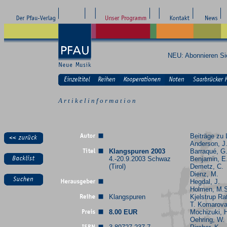
NEU: Abonnieren S
A r t i k e l i n f o r m a t i o n
Beiträge zu 
Anderson, J
Klangspuren 2003
Barraqué, G
4.-20.9.2003 Schwaz
Benjamin, E
(Tirol)
Demetz, C.
Dienz, M.
Hegdal, J.
Holmen, M.
Klangspuren
Kjelstrup Ra
T. Komarova
8.00 EUR
Mochizuki, 
Oehring, W.