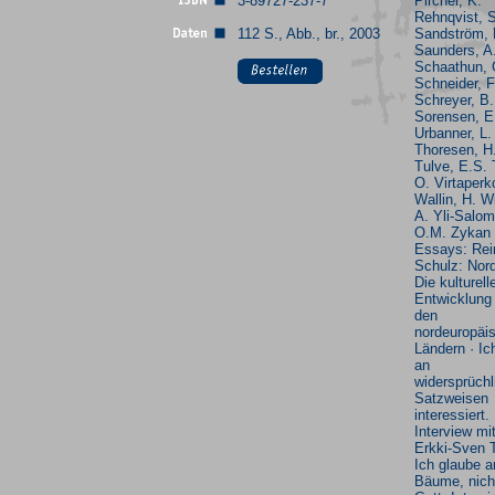
3-89727-237-7
Pircher, K.
Rehnqvist, 
112 S., Abb., br., 2003
Sandström, 
Saunders, A
Schaathun, 
Schneider, F
Schreyer, B.
Sorensen, E
Urbanner, L.
Thoresen, H
Tulve, E.S. 
O. Virtaperk
Wallin, H. W
A. Yli-Salom
O.M. Zykan 
Essays: Rei
Schulz: Nor
Die kulturell
Entwicklung 
den
nordeuropäi
Ländern · Ic
an
widersprüchl
Satzweisen
interessiert.
Interview mi
Erkki-Sven T
Ich glaube a
Bäume, nich